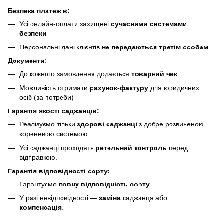
Безпека платежів:
Усі онлайн-оплати захищені
сучасними системами
безпеки
Персональні дані клієнтів
не передаються третім особам
Документи:
До кожного замовлення додається
товарний чек
Можливість отримати
рахунок-фактуру
для юридичних
осіб (за потреби)
Гарантія якості саджанців:
Реалізуємо тільки
здорові саджанці
з добре розвиненою
кореневою системою.
Усі саджанці проходять
ретельний контроль
перед
відправкою.
Гарантія відповідності сорту:
Гарантуємо
повну відповідність сорту
.
У разі невідповідності —
заміна
саджанця або
компенсація
.