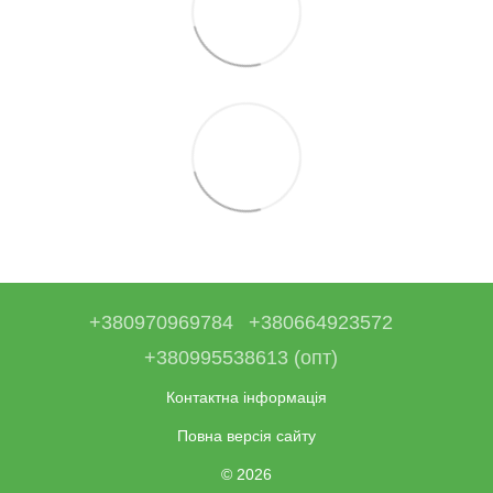
+380970969784
+380664923572
+380995538613 (опт)
Контактна інформація
Повна версія сайту
© 2026