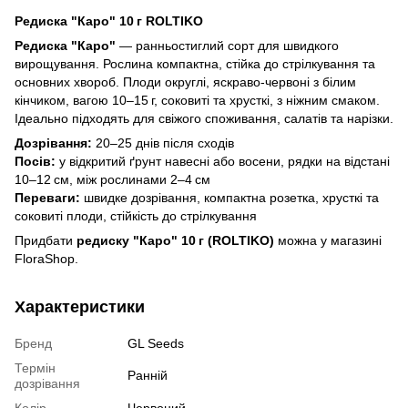
Редиска "Каро" 10 г ROLTIKO
Редиска "Каро"
— ранньостиглий сорт для швидкого
вирощування. Рослина компактна, стійка до стрілкування та
основних хвороб. Плоди округлі, яскраво-червоні з білим
кінчиком, вагою 10–15 г, соковиті та хрусткі, з ніжним смаком.
Ідеально підходять для свіжого споживання, салатів та нарізки.
Дозрівання:
20–25 днів після сходів
Посів:
у відкритий ґрунт навесні або восени, рядки на відстані
10–12 см, між рослинами 2–4 см
Переваги:
швидке дозрівання, компактна розетка, хрусткі та
соковиті плоди, стійкість до стрілкування
Придбати
редиску "Каро" 10 г (ROLTIKO)
можна у магазині
FloraShop.
Характеристики
Бренд
GL Seeds
Термін
Ранній
дозрівання
Колір
Червоний