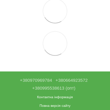
+380970969784
+380664923572
+380995538613 (опт)
Контактна інформація
Повна версія сайту