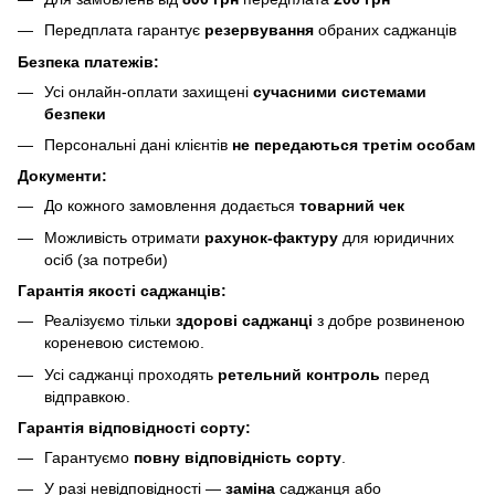
Передплата гарантує
резервування
обраних саджанців
Безпека платежів:
Усі онлайн-оплати захищені
сучасними системами
безпеки
Персональні дані клієнтів
не передаються третім особам
Документи:
До кожного замовлення додається
товарний чек
Можливість отримати
рахунок-фактуру
для юридичних
осіб (за потреби)
Гарантія якості саджанців:
Реалізуємо тільки
здорові саджанці
з добре розвиненою
кореневою системою.
Усі саджанці проходять
ретельний контроль
перед
відправкою.
Гарантія відповідності сорту:
Гарантуємо
повну відповідність сорту
.
У разі невідповідності —
заміна
саджанця або