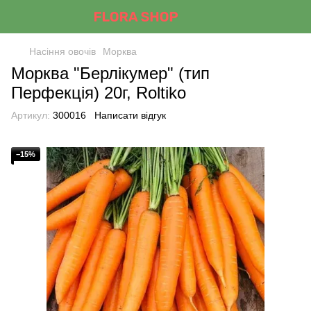
Насіння овочів
Морква
Морква "Берлікумер" (тип
Перфекція) 20г, Roltiko
Артикул:
300016
Написати відгук
−15%