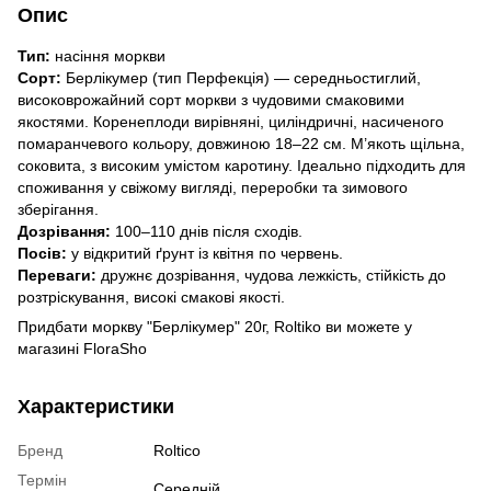
Опис
Тип:
насіння моркви
Сорт:
Берлікумер (тип Перфекція) — середньостиглий,
високоврожайний сорт моркви з чудовими смаковими
якостями. Коренеплоди вирівняні, циліндричні, насиченого
помаранчевого кольору, довжиною 18–22 см. М’якоть щільна,
соковита, з високим умістом каротину. Ідеально підходить для
споживання у свіжому вигляді, переробки та зимового
зберігання.
Дозрівання:
100–110 днів після сходів.
Посів:
у відкритий ґрунт із квітня по червень.
Переваги:
дружнє дозрівання, чудова лежкість, стійкість до
розтріскування, високі смакові якості.
Придбати моркву "Берлікумер" 20г, Roltiko ви можете у
магазині FloraSho
Характеристики
Бренд
Roltico
Термін
Середній