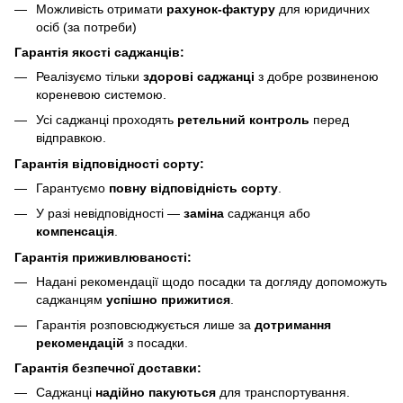
Можливість отримати
рахунок-фактуру
для юридичних
осіб (за потреби)
Гарантія якості саджанців:
Реалізуємо тільки
здорові саджанці
з добре розвиненою
кореневою системою.
Усі саджанці проходять
ретельний контроль
перед
відправкою.
Гарантія відповідності сорту:
Гарантуємо
повну відповідність сорту
.
У разі невідповідності —
заміна
саджанця або
компенсація
.
Гарантія приживлюваності:
Надані рекомендації щодо посадки та догляду допоможуть
саджанцям
успішно прижитися
.
Гарантія розповсюджується лише за
дотримання
рекомендацій
з посадки.
Гарантія безпечної доставки:
Саджанці
надійно пакуються
для транспортування.