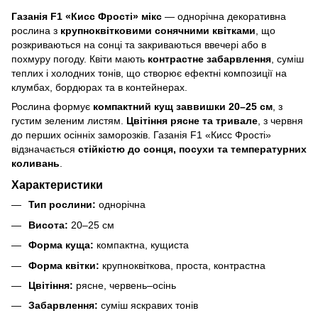
Газанія F1 «Кисс Фрості» мікс
— однорічна декоративна
рослина з
крупноквітковими сонячними квітками
, що
розкриваються на сонці та закриваються ввечері або в
похмуру погоду. Квіти мають
контрастне забарвлення
, суміш
теплих і холодних тонів, що створює ефектні композиції на
клумбах, бордюрах та в контейнерах.
Рослина формує
компактний кущ заввишки 20–25 см
, з
густим зеленим листям.
Цвітіння рясне та тривале
, з червня
до перших осінніх заморозків. Газанія F1 «Кисс Фрості»
відзначається
стійкістю до сонця, посухи та температурних
коливань
.
Характеристики
Тип рослини:
однорічна
Висота:
20–25 см
Форма куща:
компактна, кущиста
Форма квітки:
крупноквіткова, проста, контрастна
Цвітіння:
рясне, червень–осінь
Забарвлення:
суміш яскравих тонів