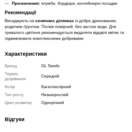
Призначення:
клумби, бордюри, контейнерні посадки
Рекомендації
Висаджують на
сонячних ділянках
із добре дренованим,
родючим ґрунтом. Полив помірний, без застою води. Для
тривалого цвітіння рекомендується видаляти відцвілі квітки та
підживлювати комплексними добривами.
Характеристики
Бренд
GL Seeds
Термін
Середній
дозрівання
Колір
Багатоколірний
Тип росту
Низькорослий
Цикл розвитку
Однорічний
Відгуки