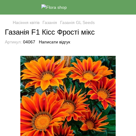
Насіння квітів
Газанія
Газанія GL Seeds
Газанія F1 Кiсс Фрості мiкс
Артикул:
04067
Написати відгук