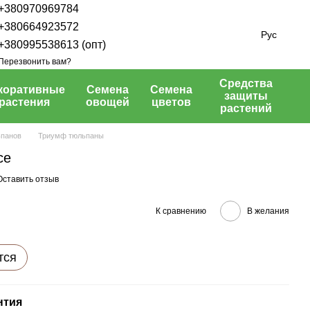
+380970969784
+380664923572
Рус
+380995538613 (опт)
Перезвонить вам?
Средства
коративные
Семена
Семена
защиты
растения
овощей
цветов
растений
ьпанов
Триумф тюльпаны
ce
Оставить отзыв
К сравнению
В желания
тся
нтия