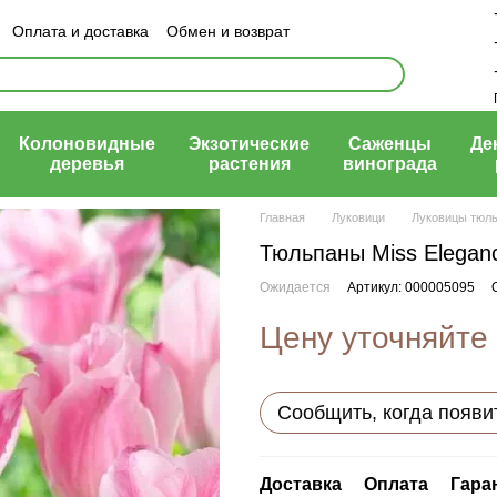
Оплата и доставка
Обмен и возврат
ый договор (оферта)
Колоновидные
Экзотические
Саженцы
Де
деревья
растения
винограда
Главная
Луковици
Луковицы тюл
Тюльпаны Miss Elegan
Ожидается
Артикул: 000005095
Цену уточняйте
Сообщить, когда появи
Доставка
Оплата
Гара