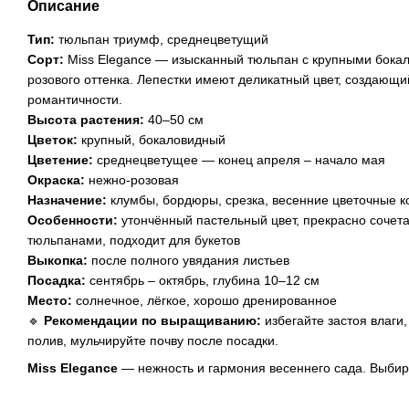
Описание
Тип:
тюльпан триумф, среднецветущий
Сорт:
Miss Elegance — изысканный тюльпан с крупными бока
розового оттенка. Лепестки имеют деликатный цвет, создающ
романтичности.
Высота растения:
40–50 см
Цветок:
крупный, бокаловидный
Цветение:
среднецветущее — конец апреля – начало мая
Окраска:
нежно-розовая
Назначение:
клумбы, бордюры, срезка, весенние цветочные 
Особенности:
утончённый пастельный цвет, прекрасно сочет
тюльпанами, подходит для букетов
Выкопка:
после полного увядания листьев
Посадка:
сентябрь – октябрь, глубина 10–12 см
Место:
солнечное, лёгкое, хорошо дренированное
🔹
Рекомендации по выращиванию:
избегайте застоя влаги
полив, мульчируйте почву после посадки.
Miss Elegance
— нежность и гармония весеннего сада. Выби