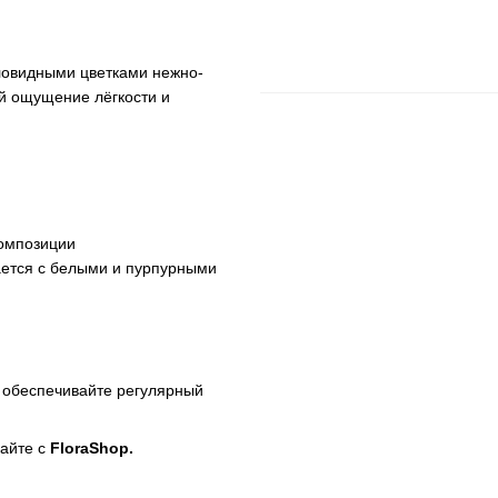
ловидными цветками нежно-
ий ощущение лёгкости и
композиции
ается с белыми и пурпурными
, обеспечивайте регулярный
райте с
FloraShop.