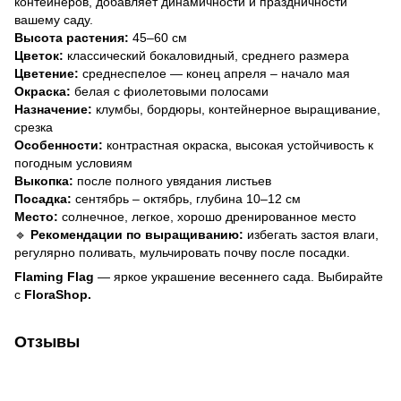
контейнеров, добавляет динамичности и праздничности
вашему саду.
Высота растения:
45–60 см
Цветок:
классический бокаловидный, среднего размера
Цветение:
среднеспелое — конец апреля – начало мая
Окраска:
белая с фиолетовыми полосами
Назначение:
клумбы, бордюры, контейнерное выращивание,
срезка
Особенности:
контрастная окраска, высокая устойчивость к
погодным условиям
Выкопка:
после полного увядания листьев
Посадка:
сентябрь – октябрь, глубина 10–12 см
Место:
солнечное, легкое, хорошо дренированное место
🔹
Рекомендации по выращиванию:
избегать застоя влаги,
регулярно поливать, мульчировать почву после посадки.
Flaming Flag
— яркое украшение весеннего сада. Выбирайте
с
FloraShop.
Отзывы