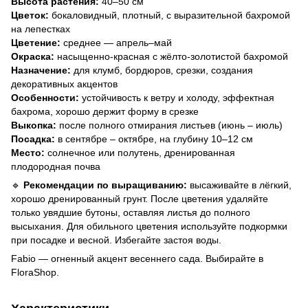
Высота растения:
40–50 см
Цветок:
бокаловидный, плотный, с выразительной бахромой
на лепестках
Цветение:
среднее — апрель–май
Окраска:
насыщенно-красная с жёлто-золотистой бахромой
Назначение:
для клумб, бордюров, срезки, создания
декоративных акцентов
Особенности:
устойчивость к ветру и холоду, эффектная
бахрома, хорошо держит форму в срезке
Выкопка:
после полного отмирания листьев (июнь – июль)
Посадка:
в сентябре – октябре, на глубину 10–12 см
Место:
солнечное или полутень, дренированная
плодородная почва
🔹
Рекомендации по выращиванию:
высаживайте в лёгкий,
хорошо дренированный грунт. После цветения удаляйте
только увядшие бутоны, оставляя листья до полного
высыхания. Для обильного цветения используйте подкормки
при посадке и весной. Избегайте застоя воды.
Fabio — огненный акцент весеннего сада. Выбирайте в
FloraShop.