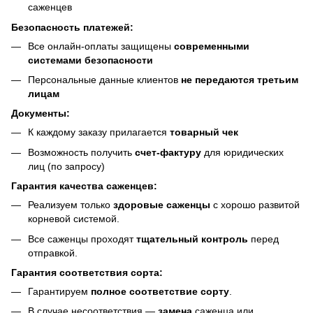
саженцев
Безопасность платежей:
Все онлайн-оплаты защищены
современными
системами безопасности
Персональные данные клиентов
не передаются третьим
лицам
Документы:
К каждому заказу прилагается
товарный чек
Возможность получить
счет-фактуру
для юридических
лиц (по запросу)
Гарантия качества саженцев:
Реализуем только
здоровые саженцы
с хорошо развитой
корневой системой.
Все саженцы проходят
тщательный контроль
перед
отправкой.
Гарантия соответствия сорта:
Гарантируем
полное соответствие сорту
.
В случае несоответствия —
замена
саженца или