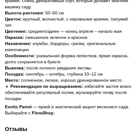
краями. Очень декоративный сорт, который добавит экзотики
вашему саду.
Высота растения:
50–60 см
Цветок:
крупный, волнистый, с неровными краями, папужий
тип
Цветение:
среднепозднее — конец апреля – начало мая
Окраска:
смешанное зеленое и красное
Назначение:
клумбы, бордюры, срезка, оригинальные
композиции
Особенности:
уникальная форма лепестков, яркая окраска,
долго сохраняется в букете
Выкопка:
после полного увядания листвы
Посадка:
сентябрь – октябрь, глубина 10–12 см
Место:
солнечное, легкое, хорошо дренированное место
🔹
Рекомендации по выращиванию:
избегайте застоя влаги,
обеспечивайте регулярный полив, мульчируйте почву после
посадки.
Exotic Parrot
— яркий и экзотический акцент весеннего сада.
Выбирайте с
FloraShop.
Отзывы