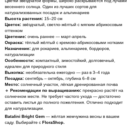
Цветки звёздчатой формы, широко раскрываются под лучами
весеннего солнца. Один из лучших сортов для
натурализованных посадок и альпинариев
Высота растения:
15–20 см
Цветок:
звёздчатый, светло-жёлтый с мягким абрикосовым
оттенком
Цветение:
очень раннее — март-апрель
Окраска:
тёплый жёлтый с кремово-абрикосовыми нотками
Назначение:
для рокариев, альпинариев, бордюров,
натурализации
Особенности:
компактный, зимостойкий, долговечный,
идеален для природного стиля
Выкопка:
необязательна ежегодно — раз в 3–4 года
Посадка:
сентябрь – октябрь, глубина 6–8 см
Место:
солнечный участок, лёгкая дренированная почва
🔹
Рекомендации по выращиванию:
прекрасно растёт на
солнечном месте. Не требует частого ухода — достаточно
оставить листья до полного пожелтения. Отлично подходит
для натурализации.
Batalini Bright Gem
— жёлтая жемчужина весны в вашем
саду. Выбирайте с
FloraShop.