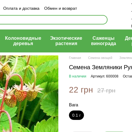
Оплата и доставка
Обмен и возврат
ый договор (оферта)
Колоновидные
Экзотические
Саженцы
Де
деревья
растения
винограда
Главная
Семена овощей
Землян
Семена Земляники Руян
В наличии
Артикул: 600008
Оста
22 грн
27 грн
Вага
0.1 г