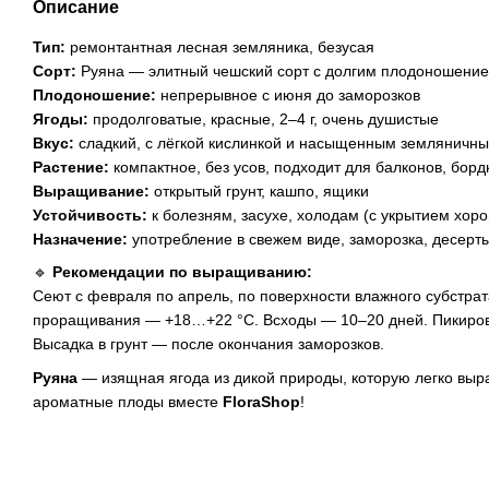
Описание
Тип:
ремонтантная лесная земляника, безусая
Сорт:
Руяна — элитный чешский сорт с долгим плодоношени
Плодоношение:
непрерывное с июня до заморозков
Ягоды:
продолговатые, красные, 2–4 г, очень душистые
Вкус:
сладкий, с лёгкой кислинкой и насыщенным земляничн
Растение:
компактное, без усов, подходит для балконов, борд
Выращивание:
открытый грунт, кашпо, ящики
Устойчивость:
к болезням, засухе, холодам (с укрытием хор
Назначение:
употребление в свежем виде, заморозка, десерты
🔹
Рекомендации по выращиванию:
Сеют с февраля по апрель, по поверхности влажного субстрат
проращивания — +18…+22 °C. Всходы — 10–20 дней. Пикировк
Высадка в грунт — после окончания заморозков.
Руяна
— изящная ягода из дикой природы, которую легко выр
ароматные плоды вместе
FloraShop
!