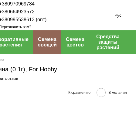
+380970969784
+380664923572
Рус
+380995538613 (опт)
Перезвонить вам?
Средства
коративные
Семена
Семена
защиты
растения
овощей
цветов
растений
ика
а (0.1г), For Hobby
вить отзыв
К сравнению
В желания