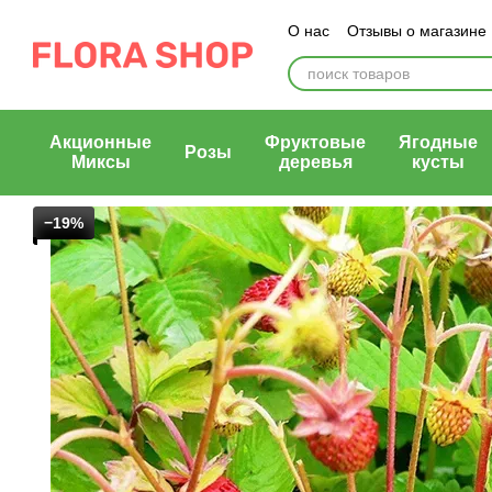
Перейти к основному контенту
О нас
Отзывы о магазине
Блог магазина
Публичн
Акционные
Фруктовые
Ягодные
Розы
Миксы
деревья
кусты
−19%