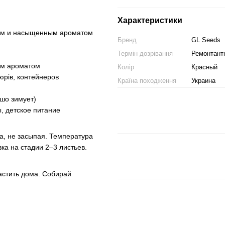
Характеристики
ем и насыщенным ароматом
Бренд
GL Seeds
Термін дозрівання
Ремонтантн
ым ароматом
Колір
Красный
юрів, контейнеров
Країна походження
Украина
ошо зимует)
, детское питание
а, не засыпая. Температура
а на стадии 2–3 листьев.
астить дома. Собирай