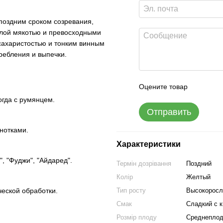
 поздним сроком созревания,
лой мякотью и превосходными
 сахаристостью и тонким винным
ребления и выпечки.
Оцените товар
огда с румянцем.
Отправить
 нотками.
Характеристики
 "Фуджи", "Айдаред".
Термін дозрівання
Поздний
Колір
Желтый
еской обработки.
Тип росту
Высокорос
Смак
Сладкий с 
Розмір плоду
Среднепло