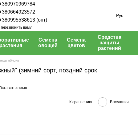
+380970969784
+380664923572
Рус
+380995538613 (опт)
Перезвонить вам?
Средства
коративные
Семена
Семена
защиты
растения
овощей
цветов
растений
енцы яблонь
ный" (зимний сорт, поздний срок
Оставить отзыв
К сравнению
В желания