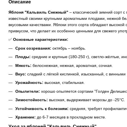
Описание
Яблоня "Кальвиль Снежный"
– классический зимний сорт с
известный своими крупными ароматными плодами, нежной бе
вкусовыми качествами. Яблоки этого сорта обладают высокой
привкусом, что делает их особенно ценными для свежего упот
✅
Основные характеристики:
Срок созревания:
октябрь – ноябрь.
Плоды:
средние и крупные (180-250 г), светло-жёлтые, ин
Мякоть:
белоснежная, нежная, ароматная, сочная.
Вкус:
сладкий с лёгкой кислинкой, изысканный, с винными
Урожайность:
высокая, стабильная.
Опылители:
хорошо опыляется сортами "Голден Делишес",
Зимостойкость:
высокая, выдерживает морозы до -25°C.
Устойчивость к болезням:
средняя, требует профилактич
Хранение:
до 6-7 месяцев в прохладном месте.
Уход за яблоней "Кальвиль Снежный"