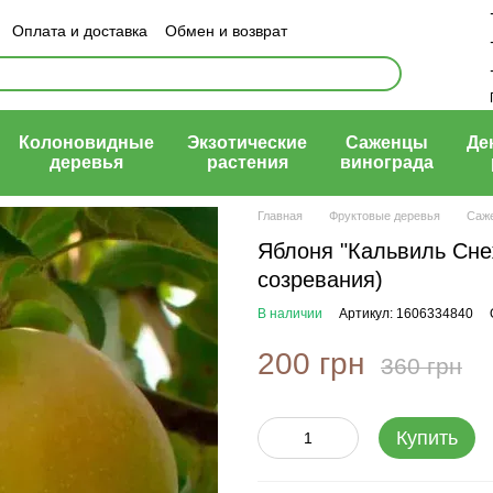
Оплата и доставка
Обмен и возврат
ый договор (оферта)
Колоновидные
Экзотические
Саженцы
Де
деревья
растения
винограда
Главная
Фруктовые деревья
Саж
Яблоня "Кальвиль Снеж
созревания)
В наличии
Артикул: 1606334840
200 грн
360 грн
Купить