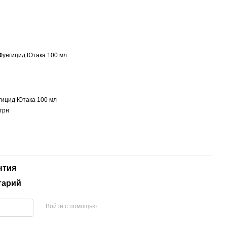
гицид Ютака 100 мл
грн
нтия
тарий
Войти с помощью