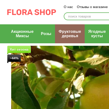
Перейти к основному контенту
О нас
Отзывы о магазине
Блог магазина
Публичн
Акционные
Фруктовые
Ягодные
Розы
Миксы
деревья
кусты
Хит сезона
−44%