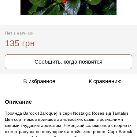
Нет в наличии
135 грн
Сообщить, когда появится
В избранное
К сравнению
Описание
Троянда Barock (Baroque) із серії Nostalgic Roses від Tantalus.
Цей сорт немов прийшов з англійських садів: з розкішними
квітами і чудовим ароматом. Німецький селекціонер створив їх
як контрапункт до популярних англійських троянд. Сорт Barock