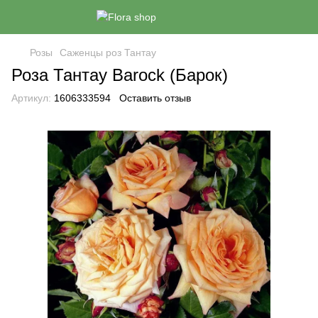
Розы
Саженцы роз Тантау
Роза Тантау Barock (Барок)
Артикул:
1606333594
Оставить отзыв