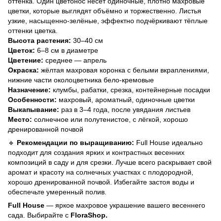
оттенка. Один цветонос несёт одиночные, плотно махровые
цветки, которые выглядят объёмно и торжественно. Листья
узкие, насыщенно-зелёные, эффектно подчёркивают тёплые
оттенки цветка.
Высота растения:
30–40 см
Цветок:
6–8 см в диаметре
Цветение:
среднее — апрель
Окраска:
жёлтая махровая коронка с белыми вкраплениями,
нижние части околоцветника бело-кремовые
Назначение:
клумбы, рабатки, срезка, контейнерные посадки
Особенности:
махровый, ароматный, одиночные цветки
Выкапывание:
раз в 3–4 года, после увядания листьев
Место:
солнечное или полутенистое, с лёгкой, хорошо
дренированной почвой
🔹
Рекомендации по выращиванию:
Full House идеально
подходит для создания ярких и контрастных весенних
композиций в саду и для срезки. Лучше всего раскрывает свой
аромат и красоту на солнечных участках с плодородной,
хорошо дренированной почвой. Избегайте застоя воды и
обеспечьте умеренный полив.
Full House
— яркое махровое украшение вашего весеннего
сада. Выбирайте с
FloraShop.