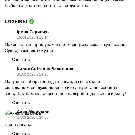
Выбор конкретного сорта не предусмотрен.
Отзывы
6
Ірина Скрипчук
16.04.2026 в 12:14
Прийшло все гарно упаковано, корінці зволожені, кущі великі
Супер) замовлятиму ще
Ответить
Кирик Світлана Василівна
31.03.2026 в 14:23
Получила наборитроянд та лаванди,все охайно
спаковано,корні дуже добрі,велике дякую,та ще зробила
заяву.Вам бажаю процвітання,і далі робіть дорі справи,миру!
Ответить
Анна Мацапура
27.03.2026 в 20:59
гарна лаванда
Ответить