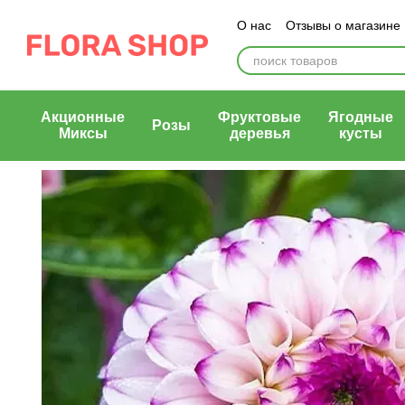
Перейти к основному контенту
О нас
Отзывы о магазине
Блог магазина
Публичн
Акционные
Фруктовые
Ягодные
Розы
Миксы
деревья
кусты