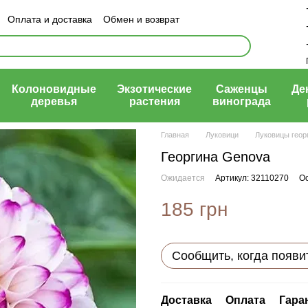
Оплата и доставка
Обмен и возврат
ый договор (оферта)
Колоновидные
Экзотические
Саженцы
Де
деревья
растения
винограда
Главная
Луковици
Луковицы геор
Георгина Genova
Ожидается
Артикул: 32110270
Ос
185 грн
Сообщить, когда появи
Доставка
Оплата
Гара