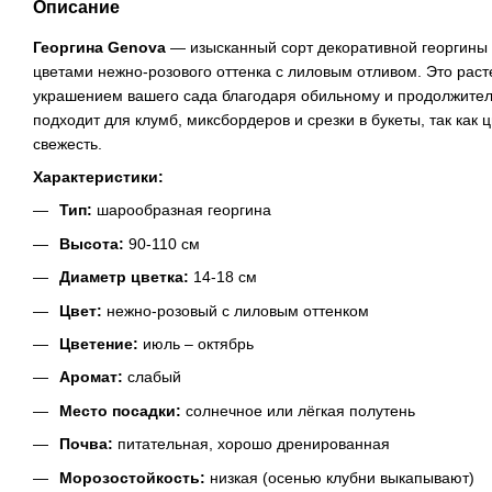
Описание
Георгина Genova
— изысканный сорт декоративной георгины
цветами нежно-розового оттенка с лиловым отливом. Это рас
украшением вашего сада благодаря обильному и продолжите
подходит для клумб, миксбордеров и срезки в букеты, так как 
свежесть.
Характеристики:
Тип:
шарообразная георгина
Высота:
90-110 см
Диаметр цветка:
14-18 см
Цвет:
нежно-розовый с лиловым оттенком
Цветение:
июль – октябрь
Аромат:
слабый
Место посадки:
солнечное или лёгкая полутень
Почва:
питательная, хорошо дренированная
Морозостойкость:
низкая (осенью клубни выкапывают)