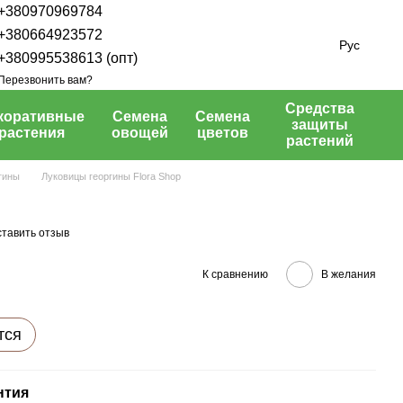
+380970969784
+380664923572
Рус
+380995538613 (опт)
Перезвонить вам?
Средства
коративные
Семена
Семена
защиты
растения
овощей
цветов
растений
гины
Луковицы георгины Flora Shop
тавить отзыв
К сравнению
В желания
тся
нтия