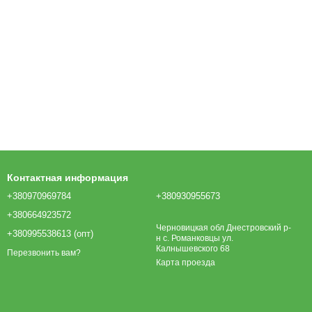
Контактная информация
+380970969784
+380930955673
+380664923572
Черновицкая обл Днестровский р-
+380995538613 (опт)
н с. Романковцы ул.
Калнышевского 68
Перезвонить вам?
Карта проезда