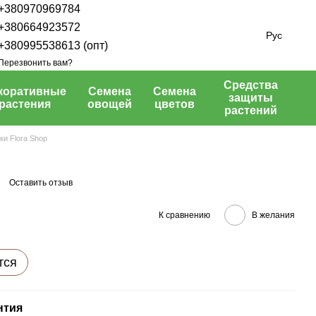
+380970969784
+380664923572
Рус
+380995538613 (опт)
Перезвонить вам?
Средства
коративные
Семена
Семена
защиты
растения
овощей
цветов
растений
ки Flora Shop
Оставить отзыв
К сравнению
В желания
тся
нтия