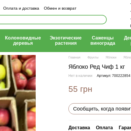
Оплата и доставка
Обмен и возврат
ый договор (оферта)
Колоновидные
Экзотические
Саженцы
Де
деревья
растения
винограда
Главная
Фрукты
Яблоки
Ябло
Яблоко Ред Чиф 1 кг
Нет в наличии
Артикул: 700222854
55 грн
Сообщить, когда появи
Доставка
Оплата
Гара