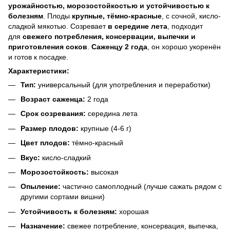
урожайностью, морозостойкостью и устойчивостью к
болезням
. Плоды
крупные, тёмно-красные
, с сочной, кисло-
сладкой мякотью. Созревает
в середине лета
, подходит
для
свежего потребления, консервации, выпечки и
приготовления соков
.
Саженцу 2 года
, он хорошо укоренён
и готов к посадке.
Характеристики:
Тип:
универсальный (для употребления и переработки)
Возраст саженца:
2 года
Срок созревания:
середина лета
Размер плодов:
крупные (4-6 г)
Цвет плодов:
тёмно-красный
Вкус:
кисло-сладкий
Морозостойкость:
высокая
Опыление:
частично самоплодный (лучше сажать рядом с
другими сортами вишни)
Устойчивость к болезням:
хорошая
Назначение:
свежее потребление, консервация, выпечка,