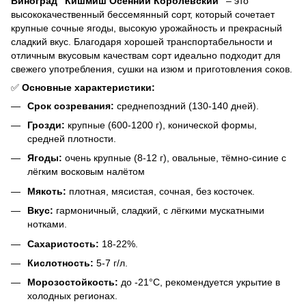
Виноград "Кишмиш Осенний Королевский"
– это
высококачественный бессемянный сорт, который сочетает
крупные сочные ягоды, высокую урожайность и прекрасный
сладкий вкус. Благодаря хорошей транспортабельности и
отличным вкусовым качествам сорт идеально подходит для
свежего употребления, сушки на изюм и приготовления соков.
✅
Основные характеристики:
Срок созревания:
среднепоздний (130-140 дней).
Грозди:
крупные (600-1200 г), конической формы,
средней плотности.
Ягоды:
очень крупные (8-12 г), овальные, тёмно-синие с
лёгким восковым налётом
Мякоть:
плотная, мясистая, сочная, без косточек.
Вкус:
гармоничный, сладкий, с лёгкими мускатными
нотками.
Сахаристость:
18-22%.
Кислотность:
5-7 г/л.
Морозостойкость:
до -21°C, рекомендуется укрытие в
холодных регионах.