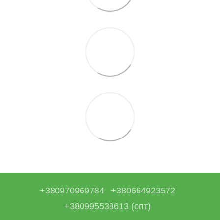
+380970969784
+380664923572
+380995538613 (опт)