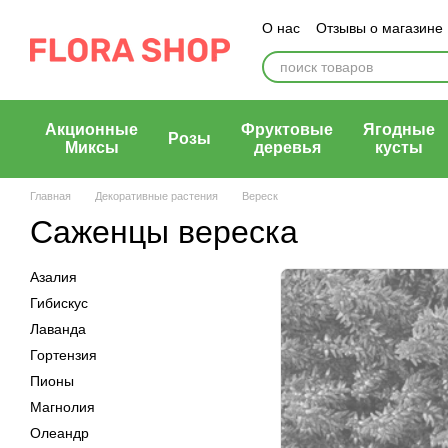
Перейти к основному контенту
О нас
Отзывы о магазине
Блог магазина
Публичн
Акционные
Фруктовые
Ягодные
Розы
Миксы
деревья
кусты
Главная
Декоративные растения
Вереск
Саженцы вереска
Азалия
Гибискус
Лаванда
Гортензия
Пионы
Магнолия
Олеандр