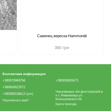
Саженец вереска Hammondii
360 грн
Контактная информация
+380970969784
+380930955673
+380664923572
Черновицкая обл Днестровский р-
+380995538613 (опт)
н с. Романковцы ул.
Калнышевского 68
Перезвонить вам?
Карта проезда