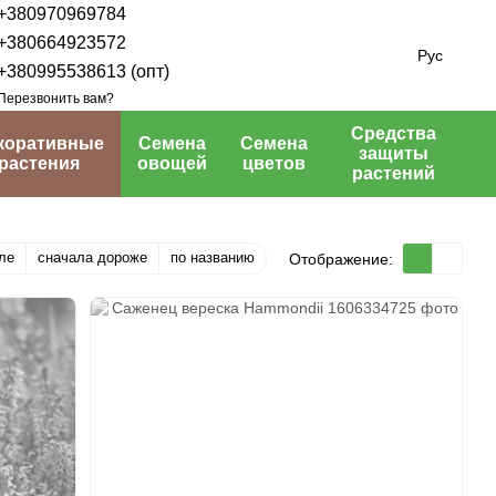
+380970969784
+380664923572
Рус
+380995538613 (опт)
Перезвонить вам?
Средства
коративные
Семена
Семена
защиты
растения
овощей
цветов
растений
ле
сначала дороже
по названию
Отображение: