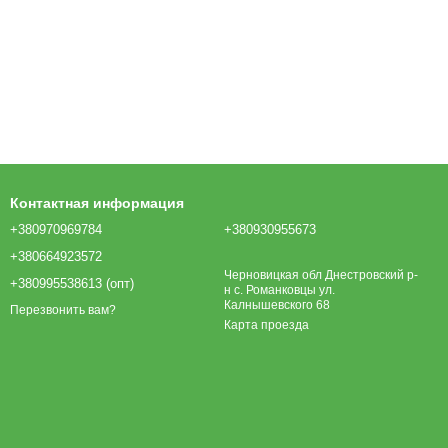
Контактная информация
+380970969784
+380930955673
+380664923572
Черновицкая обл Днестровский р-
+380995538613 (опт)
н с. Романковцы ул.
Калнышевского 68
Перезвонить вам?
Карта проезда