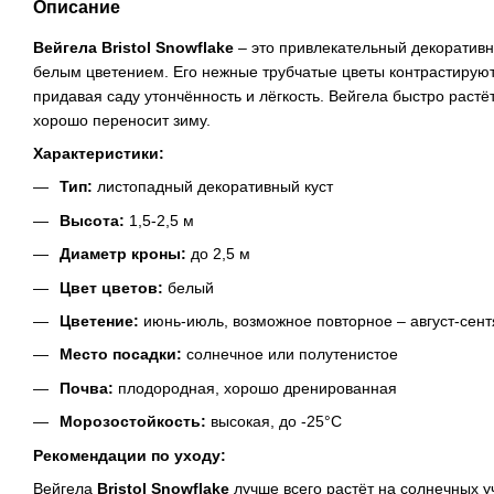
Описание
Вейгела Bristol Snowflake
– это привлекательный декоративн
белым цветением. Его нежные трубчатые цветы контрастирую
придавая саду утончённость и лёгкость. Вейгела быстро раст
хорошо переносит зиму.
Характеристики:
Тип:
листопадный декоративный куст
Высота:
1,5-2,5 м
Диаметр кроны:
до 2,5 м
Цвет цветов:
белый
Цветение:
июнь-июль, возможное повторное – август-сент
Место посадки:
солнечное или полутенистое
Почва:
плодородная, хорошо дренированная
Морозостойкость:
высокая, до -25°C
Рекомендации по уходу:
Вейгела
Bristol Snowflake
лучше всего растёт на солнечных уч