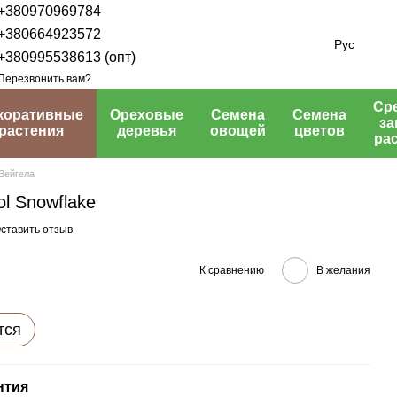
+380970969784
+380664923572
Рус
+380995538613 (опт)
Перезвонить вам?
Ср
коративные
Ореховые
Семена
Семена
з
растения
деревья
овощей
цветов
ра
Вейгела
ol Snowflake
ставить отзыв
К сравнению
В желания
тся
нтия