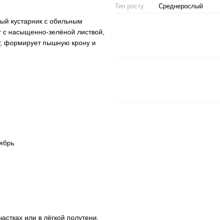
Тип росту
Среднерослый
ый кустарник с обильным
т с насыщенно-зелёной листвой,
ёт, формирует пышную крону и
ябрь
астках или в лёгкой полутени.