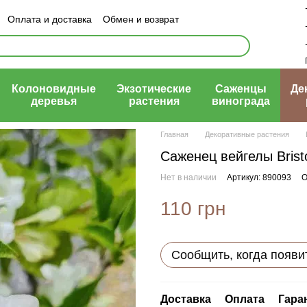
Оплата и доставка
Обмен и возврат
ый договор (оферта)
Колоновидные
Экзотические
Саженцы
Де
деревья
растения
винограда
Главная
Декоративные растения
Саженец вейгелы Brist
Нет в наличии
Артикул: 890093
О
110 грн
Сообщить, когда появи
Доставка
Оплата
Гара