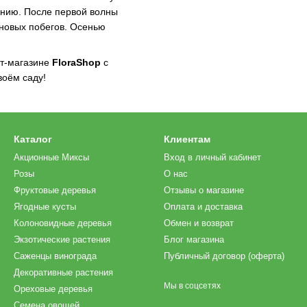
ению. После первой волны
новых побегов. Осенью
т-магазине
FloraShop
с
воём саду!
Каталог
Клиентам
Акционные Миксы
Вход в личный кабинет
Розы
О нас
Фруктовые деревья
Отзывы о магазине
Ягодные кусты
Оплата и доставка
Колоновидные деревья
Обмен и возврат
Экзотические растения
Блог магазина
Саженцы винограда
Публичный договор (оферта)
Декоративные растения
Мы в соцсетях
Ореховые деревья
Семена овощей