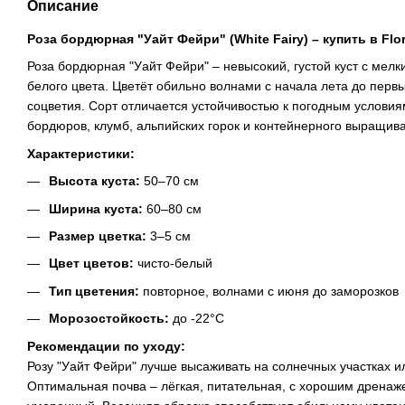
Описание
Роза бордюрная "Уайт Фейри" (White Fairy) – купить в Fl
Роза бордюрная "Уайт Фейри" – невысокий, густой куст с мел
белого цвета. Цветёт обильно волнами с начала лета до перв
соцветия. Сорт отличается устойчивостью к погодным условия
бордюров, клумб, альпийских горок и контейнерного выращив
Характеристики:
Высота куста:
50–70 см
Ширина куста:
60–80 см
Размер цветка:
3–5 см
Цвет цветов:
чисто-белый
Тип цветения:
повторное, волнами с июня до заморозков
Морозостойкость:
до -22°C
Рекомендации по уходу:
Розу "Уайт Фейри" лучше высаживать на солнечных участках ил
Оптимальная почва – лёгкая, питательная, с хорошим дренаж