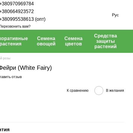
+380970969784
+380664923572
Рус
+380995538613 (опт)
Перезвонить вам?
Средства
коративные
Семена
Семена
защиты
растения
овощей
цветов
растений
й розы
ейри (White Fairy)
тавить отзыв
К сравнению
В желания
нтия