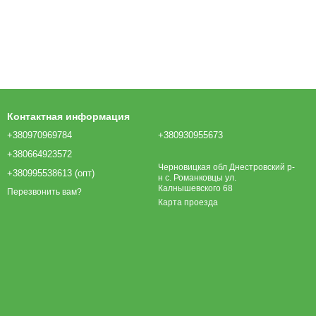
Контактная информация
+380970969784
+380930955673
+380664923572
Черновицкая обл Днестровский р-
+380995538613 (опт)
н с. Романковцы ул.
Калнышевского 68
Перезвонить вам?
Карта проезда