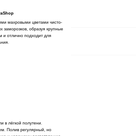
oraShop
кими махровыми цветами чисто-
ых заморозков, образуя крупные
м и отлично подходит для
ания.
и в лёгкой полутени.
ем. Полив регулярный, но