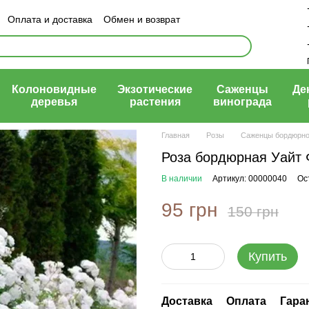
Оплата и доставка
Обмен и возврат
ый договор (оферта)
Колоновидные
Экзотические
Саженцы
Де
деревья
растения
винограда
Главная
Розы
Саженцы бордюрно
Роза бордюрная Уайт Ф
В наличии
Артикул: 00000040
Ос
95 грн
150 грн
Купить
Доставка
Оплата
Гара