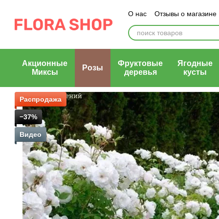
Перейти к основному контенту
О нас
Отзывы о магазине
Блог магазина
Публичн
Акционные
Фруктовые
Ягодные
Розы
Миксы
деревья
кусты
Распродажа
−37%
Видео