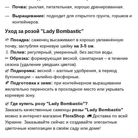
Почва:
рыхлая, питательная, хорошо дренированная.
Выращивание:
подходит для открытого грунта, горшков и
контейнеров.
Уход за розой "Lady Bombastic"
🌱
Посадка:
саженец высаживают в хорошо увлажнённую
почву, заглубляя корневую шейку
на 3-5 см
.
💧
Полив:
регулярный, умеренный, без застоя воды.
✂
Обрезка:
формирующая весной, санитарная – в течение
сезона (удаление увядших цветов).
🌿
Подкормка:
весной – азотные удобрения, в период
бутонизации – калийно-фосфорные.
🍂
Подготовка к зиме:
при контейнерном выращивании
желательно переносить в прохладное место или укрывать
корневую зону.
🌿
Где купить розу "Lady Bombastic"?
Заказать качественные саженцы
розы "Lady Bombastic"
можно в интернет-магазине
FloraShop
. 🚛 Доставка по всей
Украине. Заказывайте сейчас и создавайте элегантные
цветочные композиции в своём саду или доме!