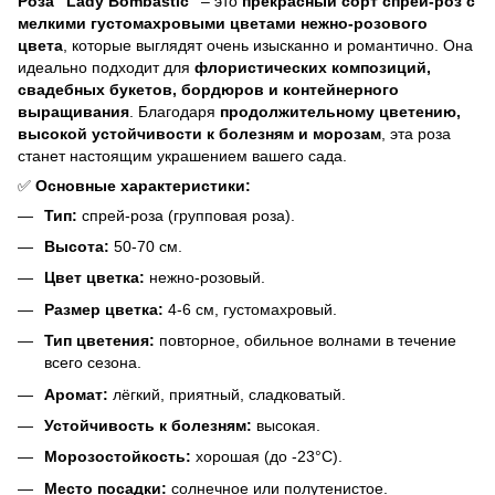
Роза "Lady Bombastic"
– это
прекрасный сорт спрей-роз с
мелкими густомахровыми цветами нежно-розового
цвета
, которые выглядят очень изысканно и романтично. Она
идеально подходит для
флористических композиций,
свадебных букетов, бордюров и контейнерного
выращивания
. Благодаря
продолжительному цветению,
высокой устойчивости к болезням и морозам
, эта роза
станет настоящим украшением вашего сада.
✅
Основные характеристики:
Тип:
спрей-роза (групповая роза).
Высота:
50-70 см.
Цвет цветка:
нежно-розовый.
Размер цветка:
4-6 см, густомахровый.
Тип цветения:
повторное, обильное волнами в течение
всего сезона.
Аромат:
лёгкий, приятный, сладковатый.
Устойчивость к болезням:
высокая.
Морозостойкость:
хорошая (до -23°C).
Место посадки:
солнечное или полутенистое.