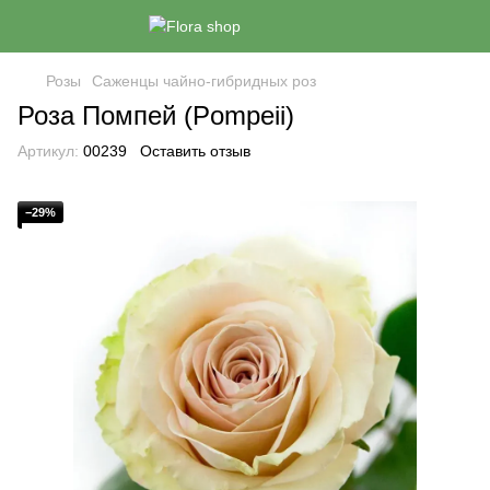
Розы
Саженцы чайно-гибридных роз
Роза Помпей (Pompeii)
Артикул:
00239
Оставить отзыв
−29%