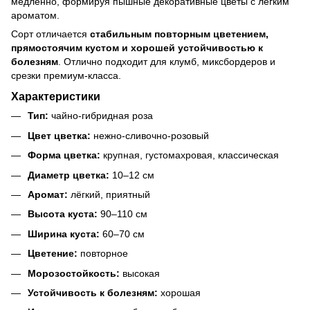
медленно, формируя пышные декоративные цветы с лёгким
ароматом.
Сорт отличается
стабильным повторным цветением,
прямостоячим кустом и хорошей устойчивостью к
болезням
. Отлично подходит для клумб, миксбордеров и
срезки премиум-класса.
Характеристики
Тип:
чайно-гибридная роза
Цвет цветка:
нежно-сливочно-розовый
Форма цветка:
крупная, густомахровая, классическая
Диаметр цветка:
10–12 см
Аромат:
лёгкий, приятный
Высота куста:
90–110 см
Ширина куста:
60–70 см
Цветение:
повторное
Морозостойкость:
высокая
Устойчивость к болезням:
хорошая