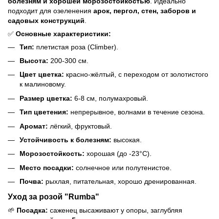
болезням и хорошей морозостойкостью
. Идеально
подходит для озеленения
арок, пергол, стен, заборов и
садовых конструкций
.
✅
Основные характеристики:
Тип:
плетистая роза (Climber).
Высота:
200-300 см.
Цвет цветка:
красно-жёлтый, с переходом от золотистого
к малиновому.
Размер цветка:
6-8 см, полумахровый.
Тип цветения:
непрерывное, волнами в течение сезона.
Аромат:
лёгкий, фруктовый.
Устойчивость к болезням:
высокая.
Морозостойкость:
хорошая (до -23°C).
Место посадки:
солнечное или полутенистое.
Почва:
рыхлая, питательная, хорошо дренированная.
Уход за розой "Rumba"
🌱
Посадка:
саженец высаживают у опоры, заглубляя