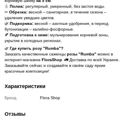
корневую шейку
на 5 см
.
💧
Полив:
регулярный, умеренный, без застоя воды.
✂
Обрезка:
весной – санитарная, в течение сезона –
удаление увядших цветов.
🌿
Подкормка:
весной – азотные удобрения, в период
бутонизации – калийно-фосфорные.
🍂
Подготовка к зиме:
мульчирование корневой зоны,
укрытие в холодных регионах.
🌿
Где купить розу "Rumba"?
Заказать качественные саженцы
розы "Rumba"
можно в
интернет-магазине
FloraShop
. 🚛 Доставка по всей Украине.
Заказывайте сейчас и создавайте в своём саду яркие
красочные композиции!
Характеристики
Бренд
Flora Shop
Отзывы