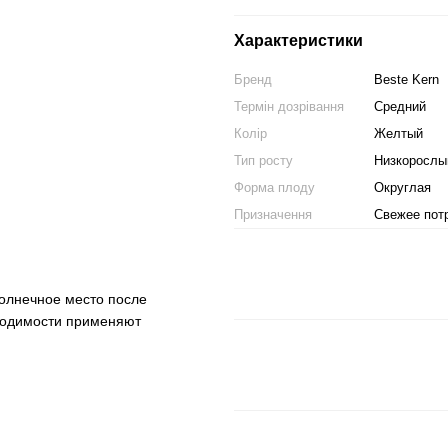
Характеристики
Бренд
Beste Kern
Термін дозрівання
Средний
Колір
Желтый
Тип росту
Низкорослы
Форма плоду
Округлая
Призначення
Свежее пот
солнечное место после
ходимости применяют