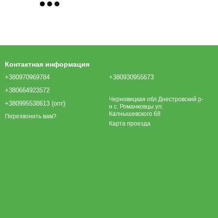
Контактная информация
+380970969784
+380930955673
+380664923572
Черновицкая обл Днестровский р-
+380995538613 (опт)
н с. Романковцы ул.
Калнышевского 68
Перезвонить вам?
Карта проезда