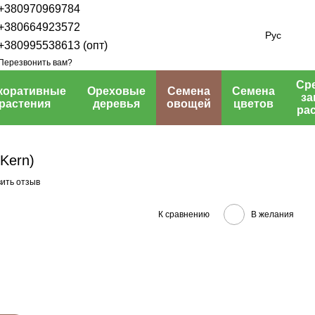
+380970969784
+380664923572
Рус
+380995538613 (опт)
Перезвонить вам?
Ср
коративные
Ореховые
Семена
Семена
з
растения
деревья
овощей
цветов
ра
 Kern)
ить отзыв
К сравнению
В желания