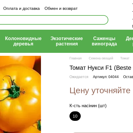
Оплата и доставка
Обмен и возврат
ый договор (оферта)
Колоновидные
Экзотические
Саженцы
Де
деревья
растения
винограда
Главная
Семена овощей
Томат
Томат Нукси F1 (Beste
Ожидается
Артикул: 04044
Остав
Цену уточняйте
К-сть насінин (шт)
10