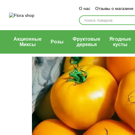
Перейти к основному контенту
О нас
Отзывы о магазине
Блог магазина
Публичн
Акционные
Фруктовые
Ягодные
Розы
Миксы
деревья
кусты