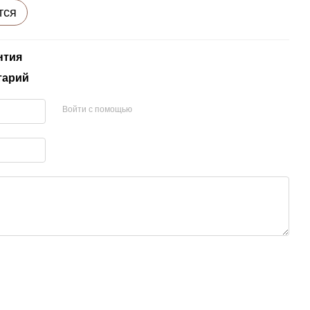
тся
нтия
тарий
Войти с помощью