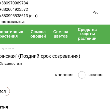
+380970969784
+380664923572
Рус
+380995538613 (опт)
Перезвонить вам?
Средства
коративные
Семена
Семена
защиты
растения
овощей
цветов
растений
енцы сливы
янская' (Поздний срок созревания)
Оставить отзыв
К сравнению
В желания
тся
нтия