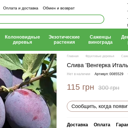
Оплата и доставка
Обмен и возврат
ый договор (оферта)
Колоновидные
Экзотические
Саженцы
Де
деревья
растения
винограда
Главная
Фруктовые деревья
Саж
Слива 'Венгерка Италь
Нет в наличии
Артикул: 0085529
115 грн
300 грн
Сообщить, когда появи
Доставка
Оплата
Гара