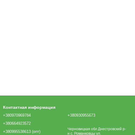
Контактная информация
+380970969784
+380930955673
+380664923572
Черновицкая обл Днестровский р-
+380995538613 (опт)
н с. Романковцы ул.