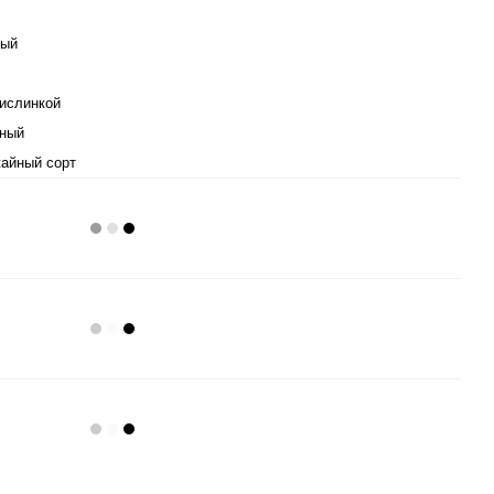
лый
кислинкой
ный
айный сорт