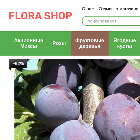
Перейти к основному контенту
О нас
Отзывы о магазине
Блог магазина
Публичн
Акционные
Фруктовые
Ягодные
Розы
Миксы
деревья
кусты
−62%