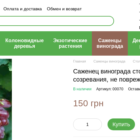
Оплата и доставка
Обмен и возврат
ый договор (оферта)
Колоновидные
Экзотические
Саженцы
Де
деревья
растения
винограда
Главная
Саженцы винограда
Стол
Саженец винограда сто
созревания, не повре
В наличии
Артикул: 00070
Остав
150 грн
Купить