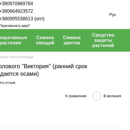
+380970969784
+380664923572
Рус
+380995538613 (опт)
Перезвонить вам?
Средства
коративные
Семена
Семена
защиты
растения
овощей
цветов
растений
овые сорта винограда
лового "Виктория" (ранний срок
ждается осами)
ить отзыв
К сравнению
В желания