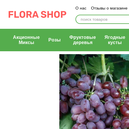
Перейти к основному контенту
О нас
Отзывы о магазине
Блог магазина
Публичн
Акционные
Фруктовые
Ягодные
Розы
Миксы
деревья
кусты