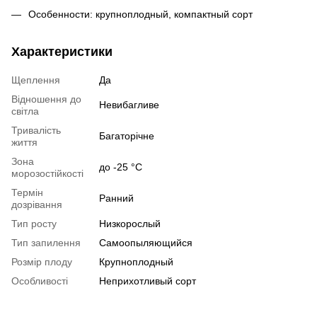
Особенности: крупноплодный, компактный сорт
Характеристики
Щеплення
Да
Відношення до
Невибагливе
світла
Тривалість
Багаторічне
життя
Зона
до -25 °C
морозостійкості
Термін
Ранний
дозрівання
Тип росту
Низкорослый
Тип запилення
Самоопыляющийся
Розмір плоду
Крупноплодный
Особливості
Неприхотливый сорт