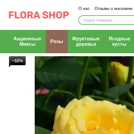
Перейти к основному контенту
О нас
Отзывы о магазине
Блог магазина
Публичн
Акционные
Фруктовые
Ягодные
Розы
Миксы
деревья
кусты
−32%