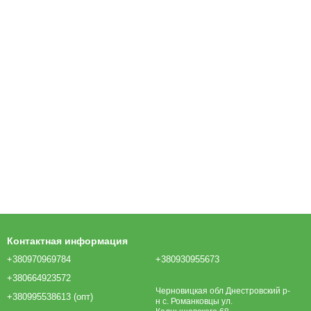
Контактная информация
+380970969784
+380930955673
+380664923572
Черновицкая обл Днестровский р-
+380995538613 (опт)
н с. Романковцы ул.