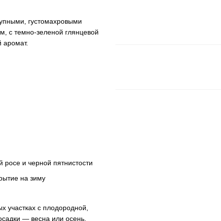
крупными, густомахровыми
см, с темно-зеленой глянцевой
й аромат.
й росе и черной пятнистости
крытие на зиму
х участках с плодородной,
садки — весна или осень.