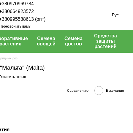
+380970969784
+380664923572
Рус
+380995538613 (опт)
Перезвонить вам?
Средства
коративные
Семена
Семена
защиты
растения
овощей
цветов
растений
бридных роз
"Мальта" (Malta)
Оставить отзыв
К сравнению
В желания
нтия