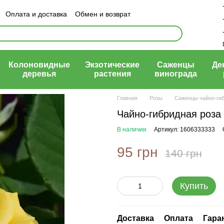
Оплата и доставка
Обмен и возврат
ый договор (оферта)
Колоновидные
Экзотические
Саженцы
Де
деревья
растения
винограда
Главная
Розы
Саженцы чайно-ги
Чайно-гибридная роза 
В наличии
Артикул: 1606333333
95 грн
140 грн
Купить
Доставка
Оплата
Гара