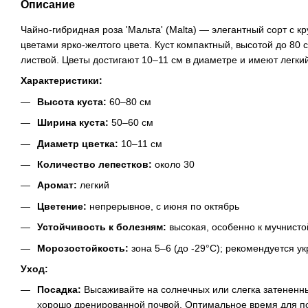
Описание
Чайно-гибридная роза 'Мальта' (Malta) — элегантный сорт с 
цветами ярко-желтого цвета. Куст компактный, высотой до 80 
листвой. Цветы достигают 10–11 см в диаметре и имеют легки
Характеристики:
Высота куста:
60–80 см
Ширина куста:
50–60 см
Диаметр цветка:
10–11 см
Количество лепестков:
около 30
Аромат:
легкий
Цветение:
непрерывное, с июня по октябрь
Устойчивость к болезням:
высокая, особенно к мучнисто
Морозостойкость:
зона 5–6 (до -29°C); рекомендуется у
Уход:
Посадка:
Высаживайте на солнечных или слегка затененны
хорошо дренированной почвой. Оптимальное время для по