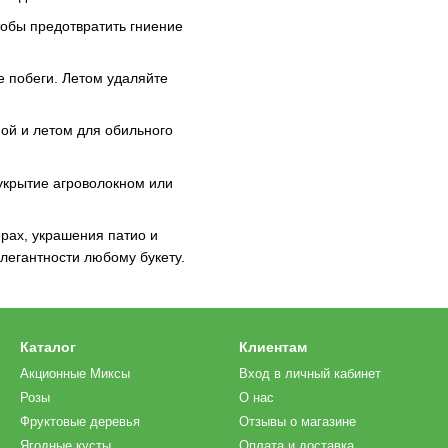
тобы предотвратить гниение
 побеги. Летом удаляйте
ой и летом для обильного
укрытие агроволокном или
рах, украшения патио и
элегантности любому букету.
Каталог
Клиентам
Акционные Миксы
Вход в личный кабинет
Розы
О нас
Фруктовые деревья
Отзывы о магазине
Ягодные кусты
Оплата и доставка