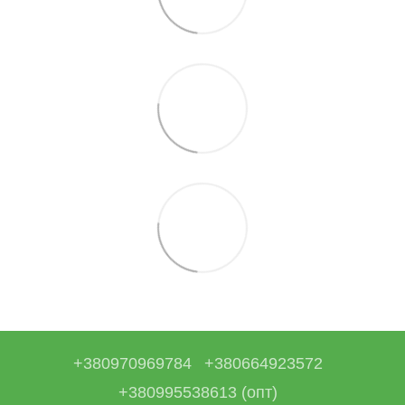
+380970969784
+380664923572
+380995538613 (опт)