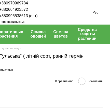
+380970969784
+380664923572
Рус
+380995538613 (опт)
Перезвонить вам?
Средства
коративные
Семена
Семена
защиты
растения
овощей
цветов
растений
енцы шелковицы
льська" ( літній сорт, ранній термін
ить отзыв
К сравнению
В желания