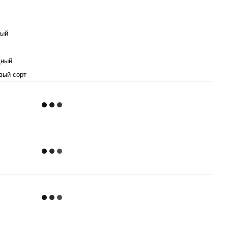
лый
дный
вый сорт