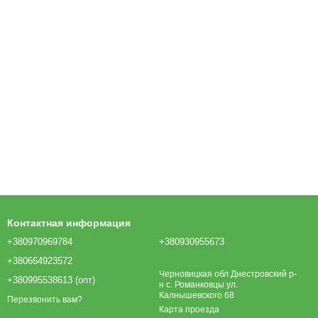
Контактная информация
+380970969784
+380930955673
+380664923572
Черновицкая обл Днестровский р-
+380995538613 (опт)
н с. Романковцы ул.
Калнышевского 68
Перезвонить вам?
Карта проезда