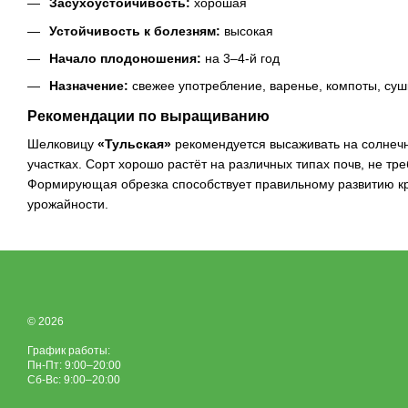
Засухоустойчивость:
хорошая
Устойчивость к болезням:
высокая
Начало плодоношения:
на 3–4-й год
Назначение:
свежее употребление, варенье, компоты, суш
Рекомендации по выращиванию
Шелковицу
«Тульская»
рекомендуется высаживать на солнечн
участках. Сорт хорошо растёт на различных типах почв, не тре
Формирующая обрезка способствует правильному развитию 
урожайности.
© 2026
График работы:
Пн-Пт: 9:00–20:00
Сб-Вс: 9:00–20:00