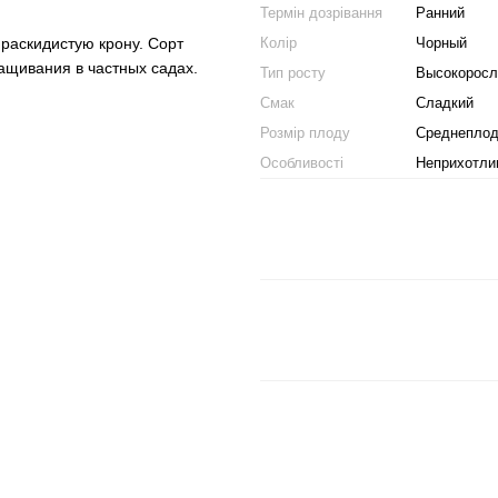
Термін дозрівання
Ранний
Колір
Чорный
раскидистую крону. Сорт
ащивания в частных садах.
Тип росту
Высокорос
Смак
Сладкий
Розмір плоду
Среднепло
Особливості
Неприхотли