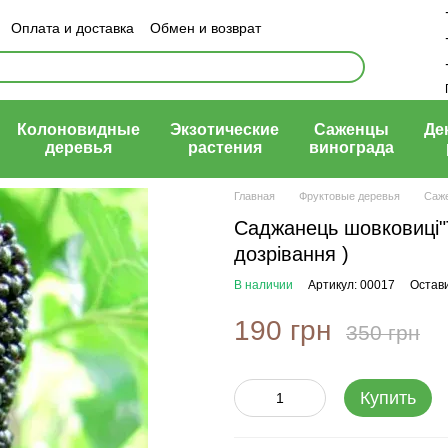
Оплата и доставка
Обмен и возврат
ый договор (оферта)
Колоновидные
Экзотические
Саженцы
Де
деревья
растения
винограда
Главная
Фруктовые деревья
Саж
Саджанець шовковиці"Ту
дозрівання )
В наличии
Артикул: 00017
Остав
190 грн
350 грн
Купить