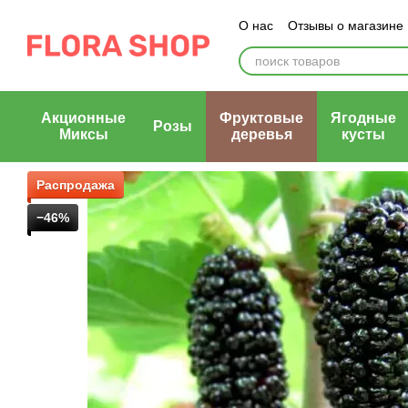
Перейти к основному контенту
О нас
Отзывы о магазине
Блог магазина
Публичн
Акционные
Фруктовые
Ягодные
Розы
Миксы
деревья
кусты
Распродажа
−46%