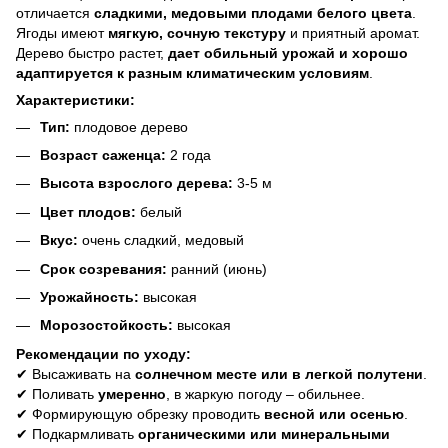
отличается
сладкими, медовыми плодами белого цвета
.
Ягоды имеют
мягкую, сочную текстуру
и приятный аромат.
Дерево быстро растет,
дает обильный урожай и хорошо
адаптируется к разным климатическим условиям
.
Характеристики:
Тип:
плодовое дерево
Возраст саженца:
2 года
Высота взрослого дерева:
3-5 м
Цвет плодов:
белый
Вкус:
очень сладкий, медовый
Срок созревания:
ранний (июнь)
Урожайность:
высокая
Морозостойкость:
высокая
Рекомендации по уходу:
✔ Высаживать на
солнечном месте или в легкой полутени
.
✔ Поливать
умеренно
, в жаркую погоду – обильнее.
✔ Формирующую обрезку проводить
весной или осенью
.
✔ Подкармливать
органическими или минеральными