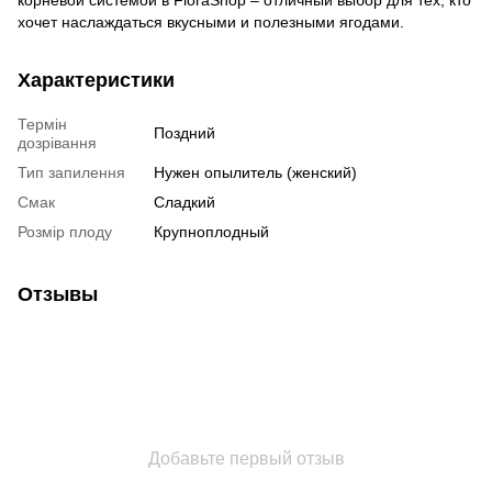
корневой системой в FloraShop – отличный выбор для тех, кто
хочет наслаждаться вкусными и полезными ягодами.
Характеристики
Термін
Поздний
дозрівання
Тип запилення
Нужен опылитель (женский)
Смак
Сладкий
Розмір плоду
Крупноплодный
Отзывы
Добавьте первый отзыв