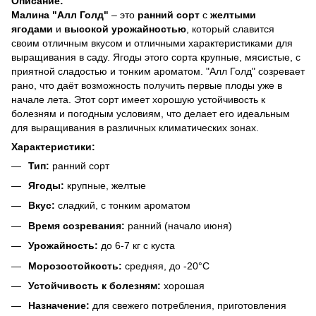
Описание:
Малина "Алл Голд"
– это
ранний сорт
с
желтыми
ягодами
и
высокой урожайностью
, который славится
своим отличным вкусом и отличными характеристиками для
выращивания в саду. Ягоды этого сорта крупные, мясистые, с
приятной сладостью и тонким ароматом. "Алл Голд" созревает
рано, что даёт возможность получить первые плоды уже в
начале лета. Этот сорт имеет хорошую устойчивость к
болезням и погодным условиям, что делает его идеальным
для выращивания в различных климатических зонах.
Характеристики:
Тип:
ранний сорт
Ягоды:
крупные, желтые
Вкус:
сладкий, с тонким ароматом
Время созревания:
ранний (начало июня)
Урожайность:
до 6-7 кг с куста
Морозостойкость:
средняя, до -20°C
Устойчивость к болезням:
хорошая
Назначение:
для свежего потребления, приготовления