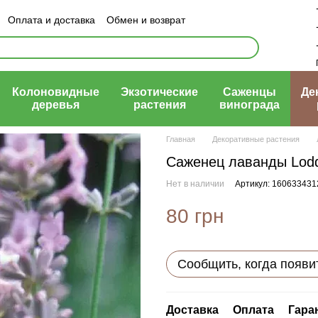
Оплата и доставка
Обмен и возврат
ый договор (оферта)
Колоновидные
Экзотические
Саженцы
Де
деревья
растения
винограда
Главная
Декоративные растения
Саженец лаванды Lodd
Нет в наличии
Артикул: 160633431
80 грн
Сообщить, когда появи
Доставка
Оплата
Гара