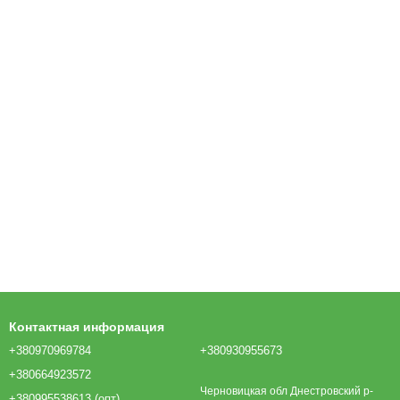
Контактная информация
+380970969784
+380930955673
+380664923572
Черновицкая обл Днестровский р-
+380995538613 (опт)