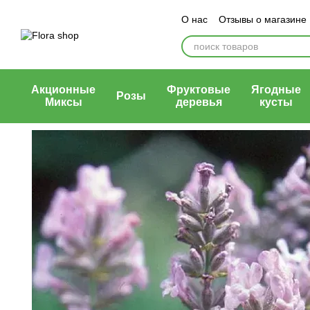
Перейти к основному контенту
О нас
Отзывы о магазине
Блог магазина
Публичн
Акционные
Фруктовые
Ягодные
Розы
Миксы
деревья
кусты