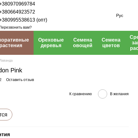
+380970969784
+380664923572
Рус
+380995538613 (опт)
Перезвонить вам?
Ср
коративные
Ореховые
Семена
Семена
з
растения
деревья
овощей
цветов
ра
Лаванда
on Pink
2
Оставить отзыв
К сравнению
В желания
тся
нтия