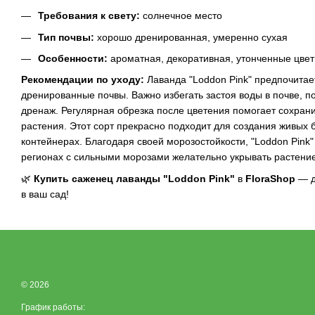
Требования к свету:
солнечное место
Тип почвы:
хорошо дренированная, умеренно сухая
Особенности:
ароматная, декоративная, утонченные цве
Рекомендации по уходу:
Лаванда "Loddon Pink" предпочитае
дренированные почвы. Важно избегать застоя воды в почве, п
дренаж. Регулярная обрезка после цветения помогает сохран
растения. Этот сорт прекрасно подходит для создания живых 
контейнерах. Благодаря своей морозостойкости, "Loddon Pink"
регионах с сильными морозами желательно укрывать растение
🌿
Купить саженец лаванды "Loddon Pink"
в
FloraShop
— д
в ваш сад!
© 2026
График работы: