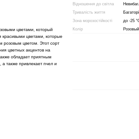
Відношення до світла
Невибаг
Тривалість життя
Багатор
Зона морозостійкості
до -25 °
Колір
Розовый
озовыми цветами, который
я красивыми цветами, которые
м розовым цветом. Этот сорт
ния цветных акцентов на
 также обладает приятным
 а также привлекает пчел и