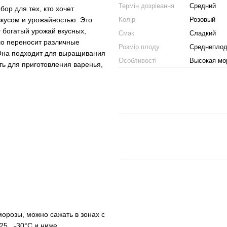
Термін дозрівання
Средний
ор для тех, кто хочет
вкусом и урожайностью. Это
Колір
Розовый
 богатый урожай вкусных,
Смак
Сладкий
шо переносит различные
Розмір плоду
Среднепло
 Она подходит для выращивания
Особливості
Высокая мо
ать для приготовления варенья,
орозы, можно сажать в зонах с
25...-30°C и ниже