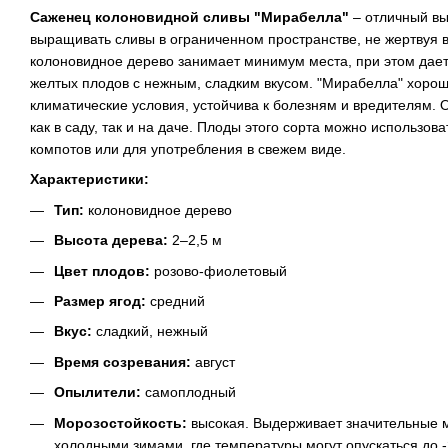
Саженец колоновидной сливы "Мирабелла"
– отличный выб
выращивать сливы в ограниченном пространстве, не жертвуя 
колоновидное дерево занимает минимум места, при этом дает
желтых плодов с нежным, сладким вкусом. "Мирабелла" хоро
климатические условия, устойчива к болезням и вредителям.
как в саду, так и на даче. Плоды этого сорта можно использов
компотов или для употребления в свежем виде.
Характеристики:
Тип:
колоновидное дерево
Высота дерева:
2–2,5 м
Цвет плодов:
розово-фиолетовый
Размер ягод:
средний
Вкус:
сладкий, нежный
Время созревания:
август
Опылители:
самоплодный
Морозостойкость:
высокая. Выдерживает значительные м
холодными зимами, где температуры могут опускаться до -