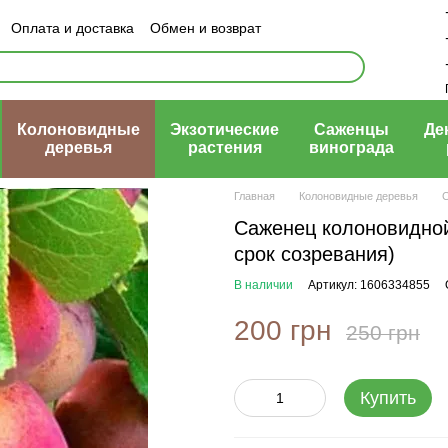
Оплата и доставка
Обмен и возврат
ый договор (оферта)
Колоновидные
Экзотические
Саженцы
Де
деревья
растения
винограда
Главная
Колоновидные деревья
С
Саженец колоновидной
срок созревания)
В наличии
Артикул: 1606334855
200 грн
250 грн
Купить