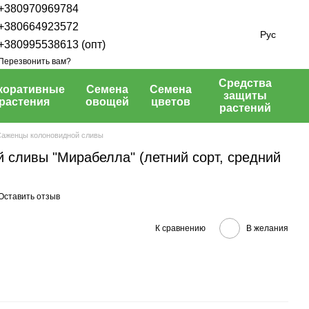
+380970969784
+380664923572
Рус
+380995538613 (опт)
Перезвонить вам?
Средства
коративные
Семена
Семена
защиты
растения
овощей
цветов
растений
аженцы колоновидной сливы
 сливы "Мирабелла" (летний сорт, средний
Оставить отзыв
К сравнению
В желания