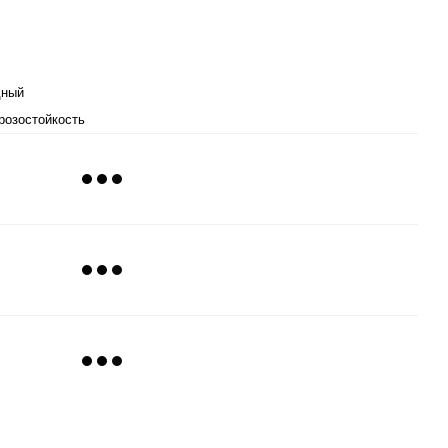
дный
розостойкость