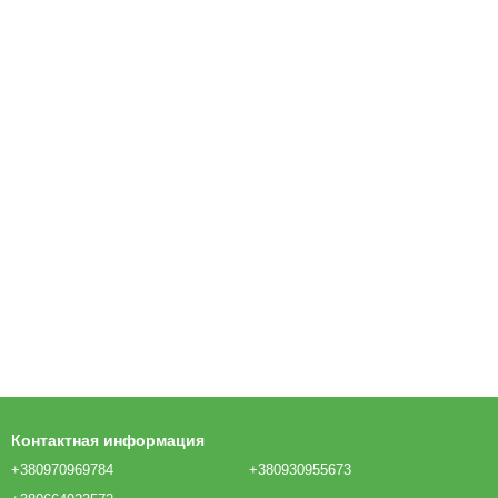
Контактная информация
+380970969784
+380930955673