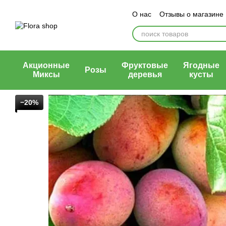
Перейти к основному контенту
О нас
Отзывы о магазине
Блог магазина
Публичн
Акционные
Фруктовые
Ягодные
Розы
Миксы
деревья
кусты
−20%