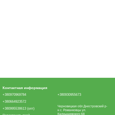
Контактная информация
+380970969784
+380930955673
+380664923572
Черновицкая обл Днестровский р-
+380995538613 (опт)
н с. Романковцы ул.
Калнышевского 68