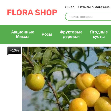
Перейти к основному контенту
О нас
Отзывы о магазине
Блог магазина
Публичн
Акционные
Фруктовые
Ягодные
Розы
Миксы
деревья
кусты
−13%