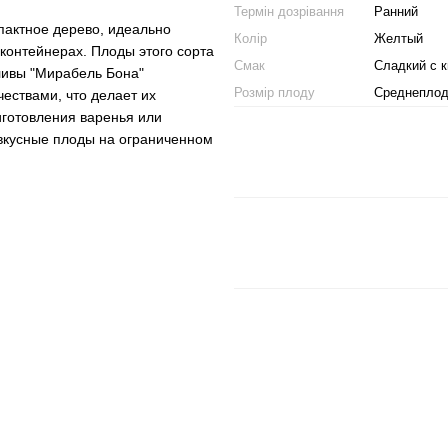
Термін дозрівання
Ранний
пактное дерево, идеально
Колір
Желтый
контейнерах. Плоды этого сорта
Смак
Сладкий с 
Сливы "Мирабель Бона"
Розмір плоду
Среднепло
ествами, что делает их
иготовления варенья или
ь вкусные плоды на ограниченном