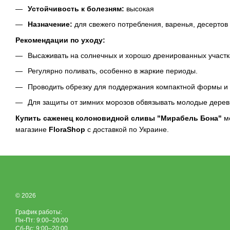
Устойчивость к болезням:
высокая
Назначение:
для свежего потребления, варенья, десертов
Рекомендации по уходу:
Высаживать на солнечных и хорошо дренированных участк
Регулярно поливать, особенно в жаркие периоды.
Проводить обрезку для поддержания компактной формы и 
Для защиты от зимних морозов обвязывать молодые дерев
Купить саженец колоновидной сливы "Мирабель Бона"
мо
магазине
FloraShop
с доставкой по Украине.
© 2026
График работы:
Пн-Пт: 9:00–20:00
Сб-Вс: 9:00–20:00