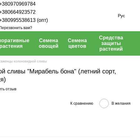
+380970969784
+380664923572
Рус
+380995538613 (опт)
Перезвонить вам?
Средства
коративные
Семена
Семена
защиты
растения
овощей
цветов
растений
аженцы колоновидной сливы
й сливы "Мирабель бона" (летний сорт,
я)
ить отзыв
К сравнению
В желания