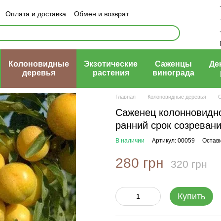
Оплата и доставка
Обмен и возврат
ый договор (оферта)
Колоновидные
Экзотические
Саженцы
Де
деревья
растения
винограда
Главная
Колоновидные деревья
С
Саженец колонновидно
ранний срок созревани
В наличии
Артикул: 00059
Остав
280 грн
320 грн
Купить