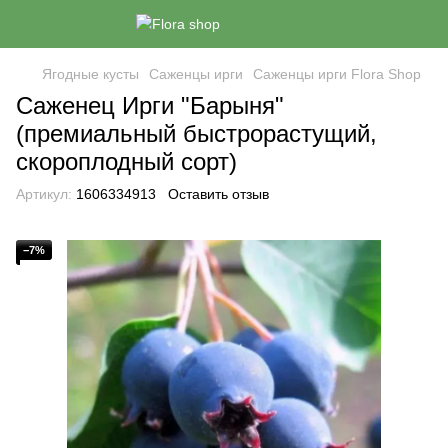
Ягодные кусты
Саженцы ирги
Саженцы ирги Flora Shop
Саженец Ирги "Барыня"
(премиальный быстрорастущий,
скороплодный сорт)
Артикул:
1606334913
Оставить отзыв
−7%