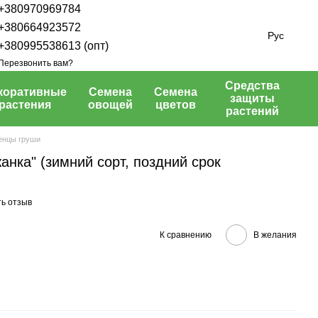
+380970969784
+380664923572
Рус
+380995538613 (опт)
Перезвонить вам?
Средства
коративные
Семена
Семена
защиты
растения
овощей
цветов
растений
енцы груши
нка" (зимний сорт, поздний срок
ь отзыв
К сравнению
В желания