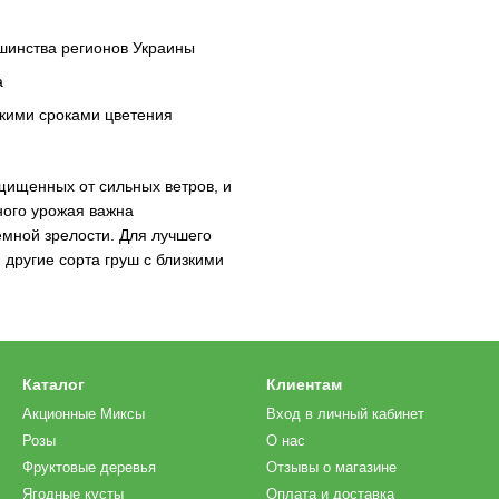
шинства регионов Украины
а
зкими сроками цветения
щищенных от сильных ветров, и
ного урожая важна
мной зрелости. Для лучшего
другие сорта груш с близкими
Каталог
Клиентам
Акционные Миксы
Вход в личный кабинет
Розы
О нас
Фруктовые деревья
Отзывы о магазине
Ягодные кусты
Оплата и доставка