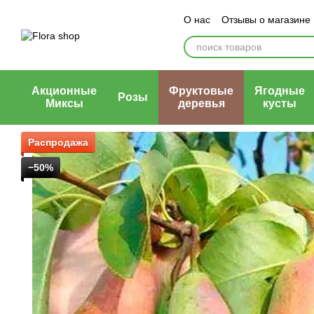
Перейти к основному контенту
О нас
Отзывы о магазине
Блог магазина
Публичн
Акционные
Фруктовые
Ягодные
Розы
Миксы
деревья
кусты
Распродажа
−50%