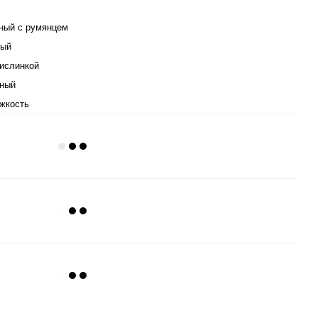
ный с румянцем
лый
кислинкой
ный
жкость