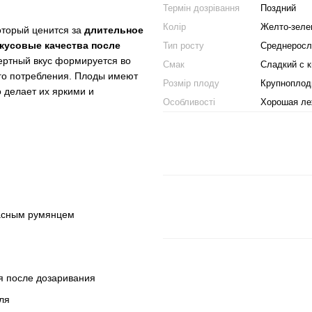
Термін дозрівання
Поздний
Колір
Желто-зеле
оторый ценится за
длительное
кусовые качества после
Тип росту
Среднерос
сертный вкус формируется во
Смак
Сладкий с 
го потребления. Плоды имеют
Розмір плоду
Крупноплод
о делает их яркими и
Особливості
Хорошая ле
расным румянцем
я после дозаривания
ля