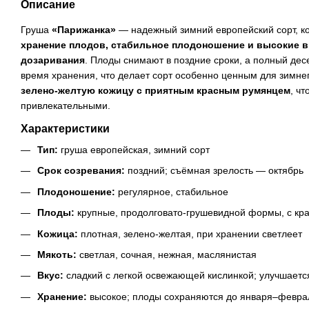
Описание
Груша
«Парижанка»
— надежный зимний европейский сорт, к
хранение плодов, стабильное плодоношение и высокие в
дозаривания
. Плоды снимают в поздние сроки, а полный де
время хранения, что делает сорт особенно ценным для зимне
зелено-желтую кожицу с приятным красным румянцем
, чт
привлекательными.
Характеристики
Тип:
груша европейская, зимний сорт
Срок созревания:
поздний; съёмная зрелость — октябрь
Плодоношение:
регулярное, стабильное
Плоды:
крупные, продолговато-грушевидной формы, с к
Кожица:
плотная, зелено-желтая, при хранении светлеет
Мякоть:
светлая, сочная, нежная, маслянистая
Вкус:
сладкий с легкой освежающей кислинкой; улучшаетс
Хранение:
высокое; плоды сохраняются до января–февра