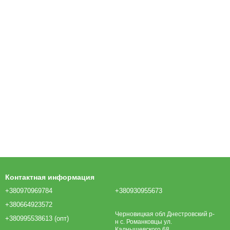
Контактная информация
+380970969784
+380930955673
+380664923572
Черновицкая обл Днестровский р-
+380995538613 (опт)
н с. Романковцы ул.
Калнышевского 68