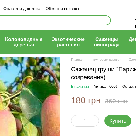
Оплата и доставка
Обмен и возврат
ый договор (оферта)
Колоновидные
Экзотические
Саженцы
Де
деревья
растения
винограда
Главная
Фруктовые деревья
Саж
Саженец груши "Парижа
созревания)
В наличии
Артикул: 0006
Оставит
180 грн
360 грн
Купить