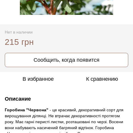
Нет в наличии
215 грн
Сообщить, когда появится
В избранное
К сравнению
Описание
Горобина "Червона"
- це красивий, декоративний сорт для
вирощування ділянці. Не втрачає декоративності протягом
року. Має гарні перисті листки, розташовані по черзі. Восени
вони набувають насичений багряний відтінок. Горобина