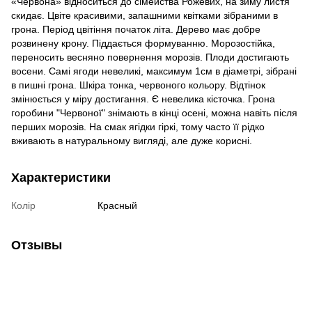
«Червона» відноситься до сімейства Рожевих, на зиму листя
скидає. Цвіте красивими, запашними квітками зібраними в
грона. Період цвітіння початок літа. Дерево має добре
розвинену крону. Піддається формуванню. Морозостійка,
переносить весняно повернення морозів. Плоди достигають
восени. Самі ягоди невеликі, максимум 1см в діаметрі, зібрані
в пишні грона. Шкіра тонка, червоного кольору. Відтінок
змінюється у міру достигання. Є невелика кісточка. Грона
горобини "Червоної" знімають в кінці осені, можна навіть після
перших морозів. На смак ягідки гіркі, тому часто її рідко
вживають в натуральному вигляді, але дуже корисні.
Характеристики
Колір
Красный
Отзывы