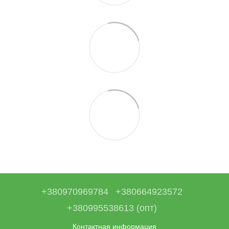
+380970969784
+380664923572
+380995538613 (опт)
Контактная информация