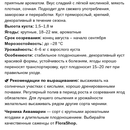
приятным ароматом. Вкус сладкий с лёгкой кислинкой, мякоть
плотная, сочная. Подходит для свежего употребления,
заморозки и переработки. Куст пряморослый, крепкий,
декоративный в течение сезона.
Высота куста:
1,5–1,8 м
Ягоды:
крупные, 18–22 мм, ароматные
Срок созревания:
конец августа – начало сентября
Морозостойкость:
до –28 °C
Урожайность:
4–6 кг с взрослого куста
Особенности:
стабильное плодоношение, декоративный куст
красивой формы, устойчивость к болезням, ягоды хорошо
переносят транспортировку, куст плодоносит 15–20 лет при
правильном уходе.
🌿 Рекомендации по выращиванию:
высаживать на
солнечных участках с кислыми, хорошо дренированными
почвами. Регулярный полив в период роста и созревания ягод
обязателен. Для лучшего опыления и урожайности
желательно высаживать рядом другие сорта черники.
Черника Аквамарин
— сорт с крупными ароматными
ягодами и длительным плодоношением. Выбирайте
качественные саженцы от
FloraShop.