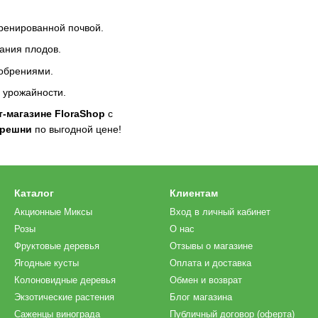
ренированной почвой.
вания плодов.
обрениями.
 урожайности.
т-магазине FloraShop
с
ерешни
по выгодной цене!
Каталог
Клиентам
Акционные Миксы
Вход в личный кабинет
Розы
О нас
Фруктовые деревья
Отзывы о магазине
Ягодные кусты
Оплата и доставка
Колоновидные деревья
Обмен и возврат
Экзотические растения
Блог магазина
Саженцы винограда
Публичный договор (оферта)