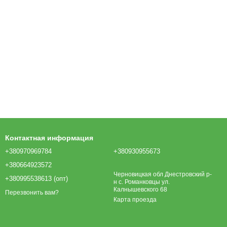
Контактная информация
+380970969784
+380930955673
+380664923572
Черновицкая обл Днестровский р-
+380995538613 (опт)
н с. Романковцы ул.
Калнышевского 68
Перезвонить вам?
Карта проезда