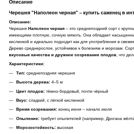
Описание
Черешня "Наполеон черная" – купить саженец в ин
Описание:
Черешня
Наполеон черная
– это среднепоздний сорт с круп
имеющими плотную, сочную мякоть. Она обладает насыщенны
кислинкой и идеально подходит как для употребления в свежем
Дерево среднерослое, устойчивое к болезням и морозам. Сор
вкусовые качества и дружное созревание плодов
, что де
Характеристики:
Тип:
среднепоздняя черешня
Высота дерева:
4–5 м
Цвет плодов:
тёмно-бордовый, почти чёрный
Вкус:
сладкий, с лёгкой кислинкой
Время созревания:
конец июня – начало июля
Опыление:
требует опылителей (например, Дрогана жёлта
Морозостойкость:
высокая