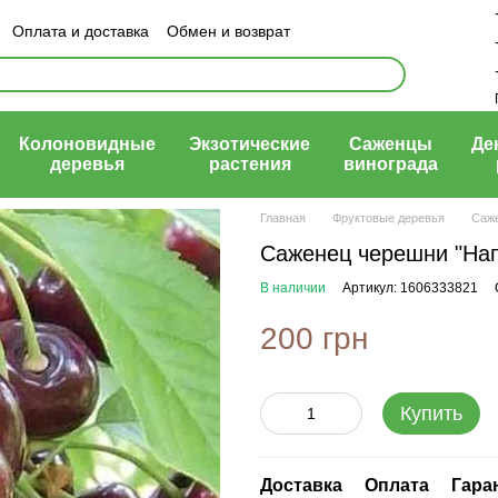
Оплата и доставка
Обмен и возврат
ый договор (оферта)
Колоновидные
Экзотические
Саженцы
Де
деревья
растения
винограда
Главная
Фруктовые деревья
Саж
Саженец черешни "Нап
В наличии
Артикул: 1606333821
200 грн
Купить
Доставка
Оплата
Гара