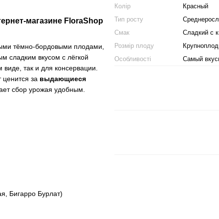
Колір
Красный
Тип росту
Среднерос
тернет-магазине FloraShop
Смак
Сладкий с 
Розмір плоду
Крупноплод
ными тёмно-бордовыми плодами,
м сладким вкусом с лёгкой
Особливості
Самый вкус
 виде, так и для консервации.
т ценится за
выдающиеся
лает сбор урожая удобным.
я, Бигарро Бурлат)