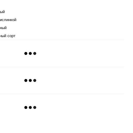
лый
кислинкой
ный
ный сорт