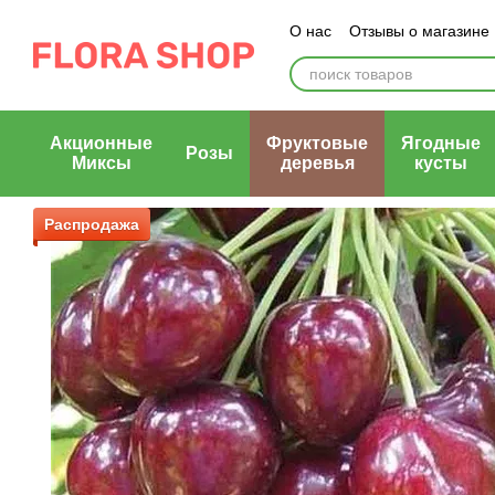
Перейти к основному контенту
О нас
Отзывы о магазине
Блог магазина
Публичн
Акционные
Фруктовые
Ягодные
Розы
Миксы
деревья
кусты
Распродажа