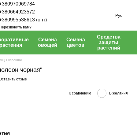
+380970969784
+380664923572
Рус
+380995538613 (опт)
Перезвонить вам?
Средства
коративные
Семена
Семена
защиты
растения
овощей
цветов
растений
енцы черешни
олеон чорная"
Оставить отзыв
К сравнению
В желания
нтия