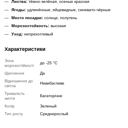
Листва:
тёмно-зелёная, осенью красная
Ягоды:
удлинённые, яйцевидные, синевато-чёрные
Место посадки:
солнце, полутень
Морозостойкость:
высокая
Уход:
неприхотливый
Характеристики
Зона
до -25 °C
морозостійкості
Щеплення
Да
Відношення до
Невибагливе
світла
Тривалість
Багаторічне
життя
Колір
Зеленый
Тип росту
Среднерослый