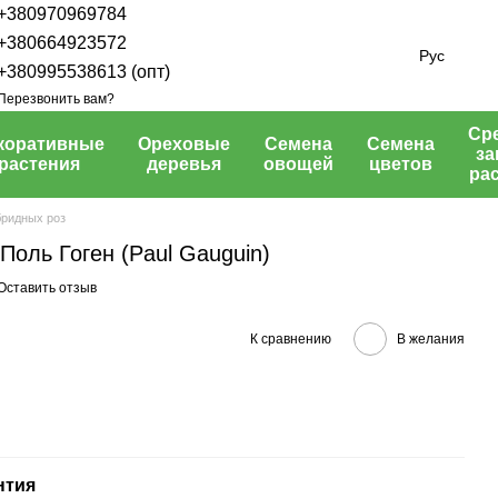
+380970969784
+380664923572
Рус
+380995538613 (опт)
Перезвонить вам?
Ср
коративные
Ореховые
Семена
Семена
з
растения
деревья
овощей
цветов
ра
бридных роз
Поль Гоген (Paul Gauguin)
Оставить отзыв
К сравнению
В желания
нтия