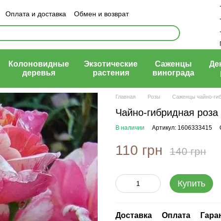
Оплата и доставка
Обмен и возврат
ый договор (оферта)
Колоновидные
Экзотические
Саженцы
Де
деревья
растения
винограда
Главная
Розы
Саженцы чайно-ги
Чайно-гибридная роза 
В наличии
Артикул: 1606333415
110 грн
140 грн
Купить
Доставка
Оплата
Гара