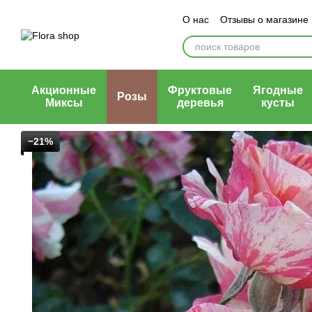
Перейти к основному контенту
О нас
Отзывы о магазине
Блог магазина
Публичн
Акционные
Фруктовые
Ягодные
Розы
Миксы
деревья
кусты
−21%