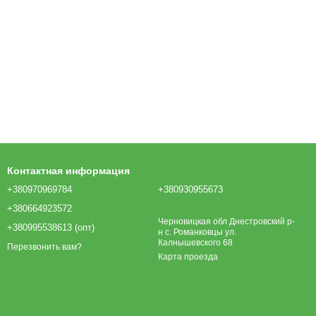
Контактная информация
+380970969784
+380930955673
+380664923572
Черновицкая обл Днестровский р-
+380995538613 (опт)
н с. Романковцы ул.
Калнышевского 68
Перезвонить вам?
Карта проезда