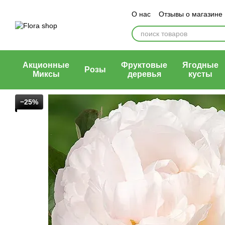
Перейти к основному контенту
О нас
Отзывы о магазине
Блог магазина
Публичн
Акционные
Фруктовые
Ягодные
Розы
Миксы
деревья
кусты
−25%