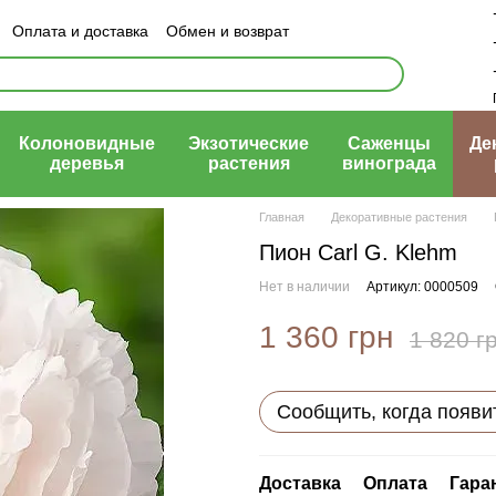
Оплата и доставка
Обмен и возврат
ый договор (оферта)
Колоновидные
Экзотические
Саженцы
Де
деревья
растения
винограда
Главная
Декоративные растения
Пион Carl G. Klehm
Нет в наличии
Артикул: 0000509
1 360 грн
1 820 г
Сообщить, когда появи
Доставка
Оплата
Гара