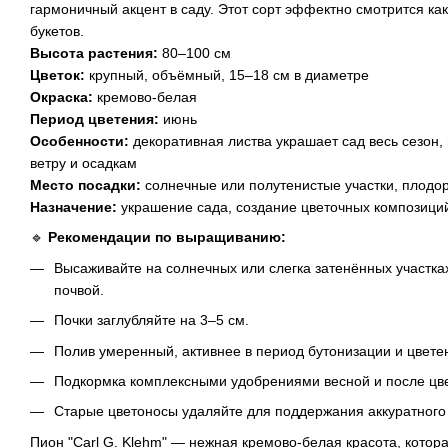
гармоничный акцент в саду. Этот сорт эффектно смотрится как 
букетов.
Высота растения:
80–100 см
Цветок:
крупный, объёмный, 15–18 см в диаметре
Окраска:
кремово-белая
Период цветения:
июнь
Особенности:
декоративная листва украшает сад весь сезон, 
ветру и осадкам
Место посадки:
солнечные или полутенистые участки, плодо
Назначение:
украшение сада, создание цветочных композиций
🔹
Рекомендации по выращиванию:
Высаживайте на солнечных или слегка затенённых участк
почвой.
Почки заглубляйте на 3–5 см.
Полив умеренный, активнее в период бутонизации и цвете
Подкормка комплексными удобрениями весной и после цв
Старые цветоносы удаляйте для поддержания аккуратного
Пион "Carl G. Klehm" — нежная кремово-белая красота, котора