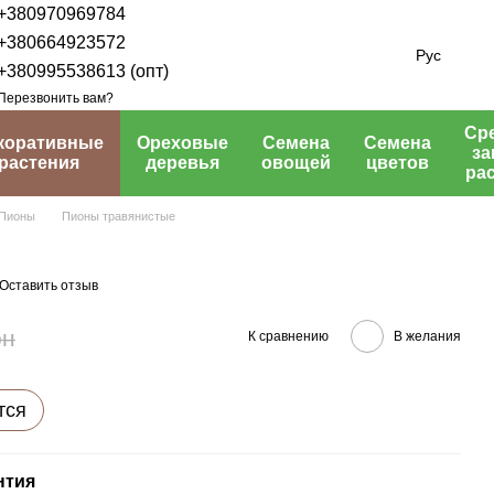
+380970969784
+380664923572
Рус
+380995538613 (опт)
Перезвонить вам?
Ср
коративные
Ореховые
Семена
Семена
з
растения
деревья
овощей
цветов
ра
Пионы
Пионы травянистые
Оставить отзыв
рн
К сравнению
В желания
тся
нтия