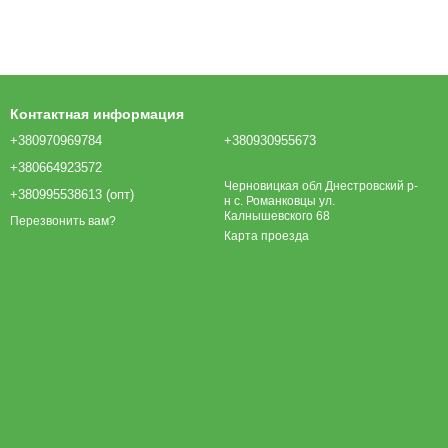
Контактная информация
+380970969784
+380930955673
+380664923572
Черновицкая обл Днестровский р-
+380995538613 (опт)
н с. Романковцы ул.
Калнышевского 68
Перезвонить вам?
Карта проезда