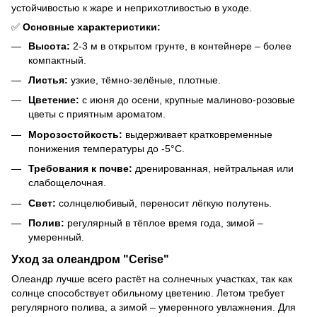
устойчивостью к жаре и неприхотливостью в уходе.
✅
Основные характеристики:
Высота:
2-3 м в открытом грунте, в контейнере – более
компактный.
Листья:
узкие, тёмно-зелёные, плотные.
Цветение:
с июня до осени, крупные малиново-розовые
цветы с приятным ароматом.
Морозостойкость:
выдерживает кратковременные
понижения температуры до -5°C.
Требования к почве:
дренированная, нейтральная или
слабощелочная.
Свет:
солнцелюбивый, переносит лёгкую полутень.
Полив:
регулярный в тёплое время года, зимой –
умеренный.
Уход за олеандром "Cerise"
Олеандр лучше всего растёт на солнечных участках, так как
солнце способствует обильному цветению. Летом требует
регулярного полива, а зимой – умеренного увлажнения. Для