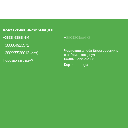
Контактная информация
+380970969784
+380930955673
+380664923572
Черновицкая обл Днестровский р-
+380995538613 (опт)
н с. Романковцы ул.
Калнышевского 68
Перезвонить вам?
Карта проезда