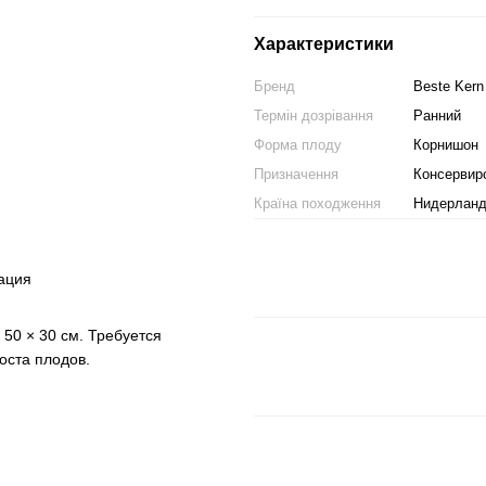
Характеристики
Бренд
Beste Kern
Термін дозрівання
Ранний
Форма плоду
Корнишон
Призначення
Консервир
Країна походження
Нидерлан
ация
50 × 30 см. Требуется
оста плодов.