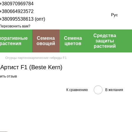
+380970969784
+380664923572
Рус
+380995538613 (опт)
Перезвонить вам?
Средства
коративные
Семена
Семена
защиты
растения
овощей
цветов
растений
Огурцы партенокарпические гибриды F1
Артист F1 (Beste Kern)
ить отзыв
К сравнению
В желания