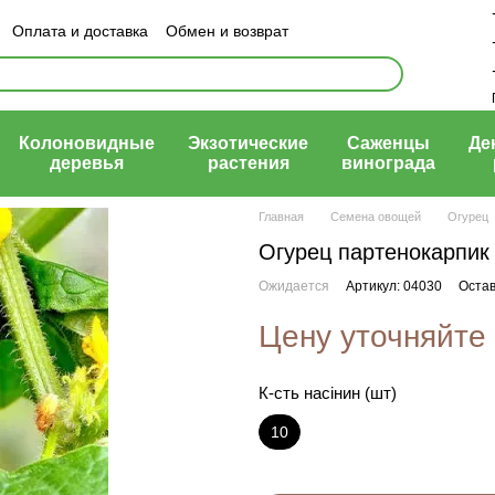
Оплата и доставка
Обмен и возврат
ый договор (оферта)
Колоновидные
Экзотические
Саженцы
Де
деревья
растения
винограда
Главная
Семена овощей
Огурец
Огурец партенокарпик 
Ожидается
Артикул: 04030
Остав
Цену уточняйте
К-сть насінин (шт)
10