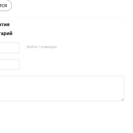
тся
нтия
тарий
Войти с помощью