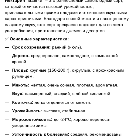
Нектарин "Ванг-3"
– это раннеспелый самоплодный сорт,
который отличается высокой урожайностью,
привлекательными яркими плодами и отличными вкусовыми
характеристиками. Благодаря сочной мякоти и насыщенному
сладкому вкусу, этот сорт прекрасно подходит для свежего
употребления, приготовления джемов и десертов.
✅
Основные характеристики:
Срок созревания:
ранний (июль).
Дерево:
среднерослое, самоплодное, с компактной
кроной.
Плоды:
крупные (150-200 г), округлые, с ярко-красным
румянцем.
Мякоть:
жёлтая, очень сочная, плотная, ароматная.
Вкус:
насыщенный, сладкий, с лёгкой кислинкой.
Косточка:
легко отделяется от мякоти.
Урожайность:
высокая, стабильная.
Морозостойкость:
до -24°C, хорошо переносит
умеренные зимы.
Устойчивость к болезням:
средняя, рекомендованы