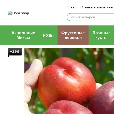
Перейти к основному контенту
О нас
Отзывы о магазине
Блог магазина
Публичн
Акционные
Фруктовые
Ягодные
Розы
Миксы
деревья
кусты
−31%