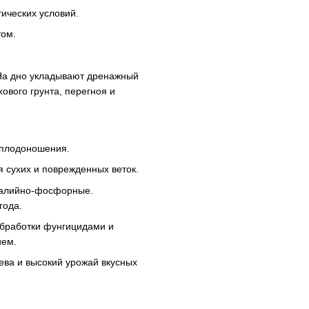
тических условий.
том.
На дно укладывают дренажный
ового грунта, перегноя и
 плодоношения.
 сухих и поврежденных веток.
калийно-фосфорные.
года.
бработки фунгицидами и
ием.
ева и высокий урожай вкусных