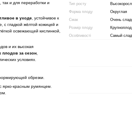
 так и для переработки и
Тип росту
Высокорос
Форма плоду
Округлая
тливое в уходе
, устойчивое к
Смак
Очень слад
, с гладкой жёлтой кожицей и
Розмір плоду
Крупноплод
 лёгкой освежающей кислинкой,
Особливості
Самый слад
дов и их высокая
х плодов за сезон
,
ических условиях.
 формирующей обрезки.
 с ярко-красным румянцем.
ом.