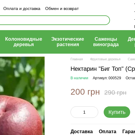
Оплата и доставка
Обмен и возврат
ый договор (оферта)
Колоновидные
Экзотические
Саженцы
Де
деревья
растения
винограда
Главная
Фруктовые деревья
Саже
Нектарин "Биг Топ" (С
В наличии
Артикул: 000529
Оста
200 грн
290 грн
Купить
Доставка
Оплата
Гара