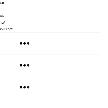
лый
кий
ный
кий сорт