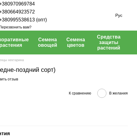
+380970969784
+380664923572
Рус
+380995538613 (опт)
Перезвонить вам?
Средства
коративные
Семена
Семена
защиты
растения
овощей
цветов
растений
нцы нектарина
редне-поздний сорт)
вить отзыв
К сравнению
В желания
нтия