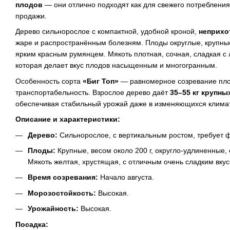
плодов
— они отлично подходят как для свежего потребления,
продажи.
Дерево сильнорослое с компактной, удобной кроной,
неприхо
жаре и распространённым болезням. Плоды округлые, крупные
ярким красным румянцем. Мякоть плотная, сочная, сладкая с
которая делает вкус плодов насыщенным и многогранным.
Особенность сорта
«Биг Топ»
— равномерное созревание пло
транспортабельность. Взрослое дерево даёт
35–55 кг крупны
обеспечивая стабильный урожай даже в изменяющихся климат
Описание и характеристики:
Дерево:
Сильнорослое, с вертикальным ростом, требует
Плоды:
Крупные, весом около 200 г, округло-удлиненные,
Мякоть желтая, хрустящая, с отличным очень сладким вкус
Время созревания:
Начало августа.
Морозостойкость:
Высокая.
Урожайность:
Высокая.
Посадка: