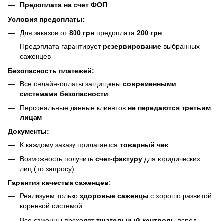
Предоплата на счет ФОП
Условия предоплаты:
Для заказов от
800 грн
предоплата
200 грн
Предоплата гарантирует
резервирование
выбранных
саженцев
Безопасность платежей:
Все онлайн-оплаты защищены
современными
системами безопасности
Персональные данные клиентов
не передаются третьим
лицам
Документы:
К каждому заказу прилагается
товарный чек
Возможность получить
счет-фактуру
для юридических
лиц (по запросу)
Гарантия качества саженцев:
Реализуем только
здоровые саженцы
с хорошо развитой
корневой системой.
Все саженцы проходят
тщательный контроль
перед