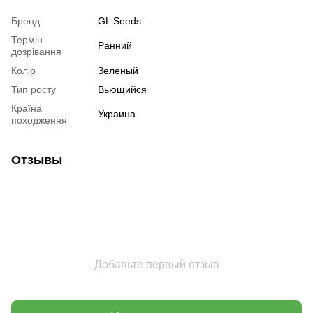
Бренд
GL Seeds
Термін
Ранний
дозрівання
Колір
Зеленый
Тип росту
Вьющийся
Країна
Украина
походження
Отзывы
Добавьте первый отзыв