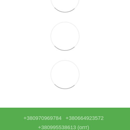
+380970969784
+380664923572
+380995538613 (опт)