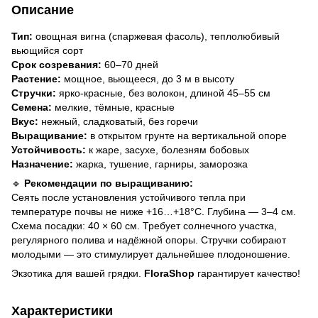
Описание
Тип:
овощная вигна (спаржевая фасоль), теплолюбивый
вьющийся сорт
Срок созревания:
60–70 дней
Растение:
мощное, вьющееся, до 3 м в высоту
Стручки:
ярко-красные, без волокон, длиной 45–55 см
Семена:
мелкие, тёмные, красные
Вкус:
нежный, сладковатый, без горечи
Выращивание:
в открытом грунте на вертикальной опоре
Устойчивость:
к жаре, засухе, болезням бобовых
Назначение:
жарка, тушение, гарниры, заморозка
🔹
Рекомендации по выращиванию:
Сеять после установления устойчивого тепла при
температуре почвы не ниже +16…+18°C. Глубина — 3–4 см.
Схема посадки: 40 × 60 см. Требует солнечного участка,
регулярного полива и надёжной опоры. Стручки собирают
молодыми — это стимулирует дальнейшее плодоношение.
Экзотика для вашей грядки.
FloraShop
гарантирует качество!
Характеристики