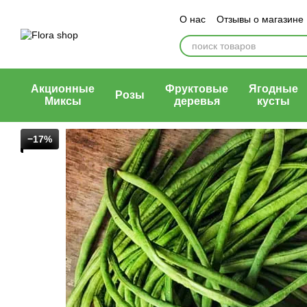
Перейти к основному контенту
О нас
Отзывы о магазине
Блог магазина
Публичн
Акционные
Фруктовые
Ягодные
Розы
Миксы
деревья
кусты
−17%