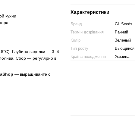
Характеристики
ой кухни
пора
Бренд
GL Seeds
Термін дозрівання
Ранний
Колір
Зеленый
Тип росту
Вьющийся
18°C). Глубина заделки — 3–4
Країна походження
Украина
 полива. Сбор — регулярно в
raShop
— выращивайте с